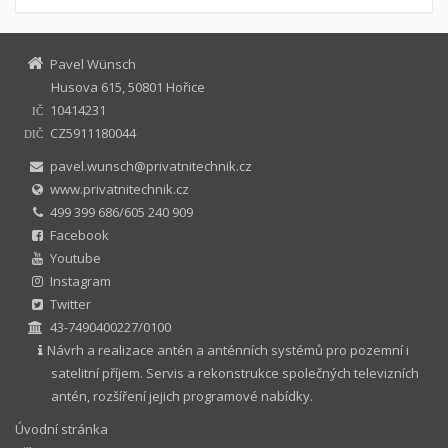
Pavel Wünsch
Husova 615, 50801 Hořice
10414231
IČ
CZ5911180044
DIČ
pavel.wunsch@privatnitechnik.cz
www.privatnitechnik.cz
499 399 686/605 240 909
Facebook
Youtube
Instagram
Twitter
43-7490400227/0100
Návrh a realizace antén a anténních systémů pro pozemní i
satelitní příjem. Servis a rekonstrukce společných televizních
antén, rozšíření jejich programové nabídky.
Úvodní stránka