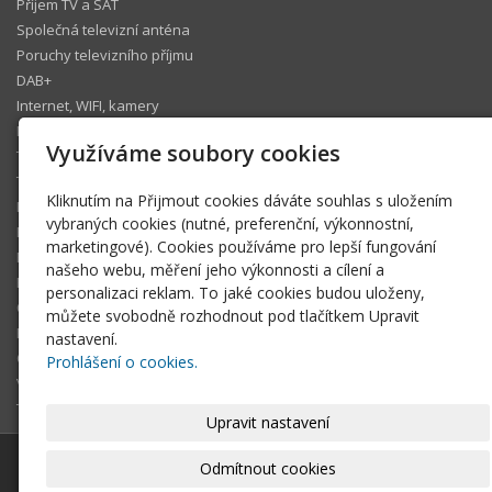
Příjem TV a SAT
Společná televizní anténa
Poruchy televizního příjmu
DAB+
Internet, WIFI, kamery
IP telefonie
Využíváme soubory cookies
Televizní operátoři
Technický koutek
Kliknutím na Přijmout cookies dáváte souhlas s uložením
Ke stažení
vybraných cookies (nutné, preferenční, výkonnostní,
Fotogalerie
marketingové). Cookies používáme pro lepší fungování
Pomáhám
našeho webu, měření jeho výkonnosti a cílení a
Blog
personalizaci reklam. To jaké cookies budou uloženy,
Členská sekce
můžete svobodně rozhodnout pod tlačítkem Upravit
FAQ
nastavení.
O tomto webu
Prohlášení o cookies.
Volné termíny
Technická podpora Šlágr Rádio
Upravit nastavení
© 2026
Pavel Wünsch
-
|
Mapa webu
Odmítnout cookies