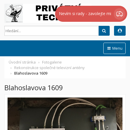
Nevím si rady - zavolejte mi
Hledat
Menu
Úvodní stránka
Fotogalerie
Rekonstrukce společné televizní antény
Blahoslavova 1609
Blahoslavova 1609