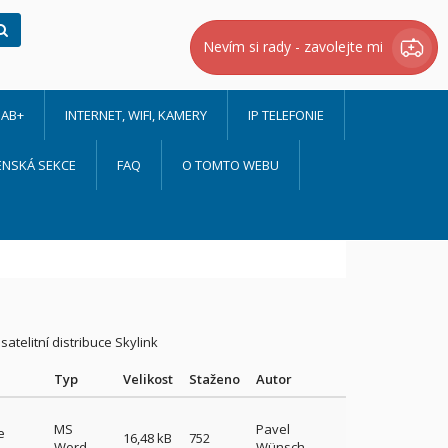
Hledat
Nevím si rady - zavolejte mi
AB+
INTERNET, WIFI, KAMERY
IP TELEFONIE
ENSKÁ SEKCE
FAQ
O TOMTO WEBU
atelitní distribuce Skylink
Typ
Velikost
Staženo
Autor
MS
Pavel
e
16,48 kB
752
Word
Wünsch