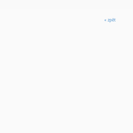
« zpět