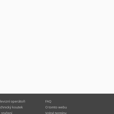
levizní operátoři
FAQ
chnický koutek
O tomto webu
 stažení
Volné termíny