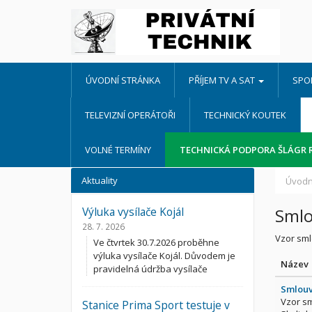
ÚVODNÍ STRÁNKA
PŘÍJEM TV A SAT
SPO
TELEVIZNÍ OPERÁTOŘI
TECHNICKÝ KOUTEK
VOLNÉ TERMÍNY
TECHNICKÁ PODPORA ŠLÁGR 
Aktuality
Úvodn
Výluka vysílače Kojál
Smlo
28. 7. 2026
Vzor sml
Ve čtvrtek 30.7.2026 proběhne
výluka vysílače Kojál. Důvodem je
Název
pravidelná údržba vysílače
Smlouv
Vzor sm
Stanice Prima Sport testuje v