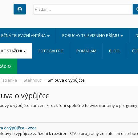
LEČNÁ TELEVIZNÍ ANTÉNA
PORUCHY TELEVIZNÍHO PŘÍJMU
D
KE STAŽENÍ
FOTOGALERIE
POMÁHÁM
BLOG
ČL
RÁDIO
í stránka
Stáhnout
Smlouva o výpůjčce
uva o výpůjčce
ouvy o výpůjčce zařízení k rozšíření společné televizní antény o programy s
a o výpůjčce - vzor
louvy o výpůjčce zařízení k rozšíření STA o programy ze satelitní distribuc