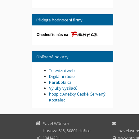
Přidejte hodnocení firmy
Oblíbené odkazy
Televizní web
Digitální rádio
Parabola.cz
Výluky vysílačů
hospic Anežky České Červený
Kostelec
Pavel Wünsch
Husova 615, 50801 Hořice
pavel.wuns
10414231
www.privat
IČ