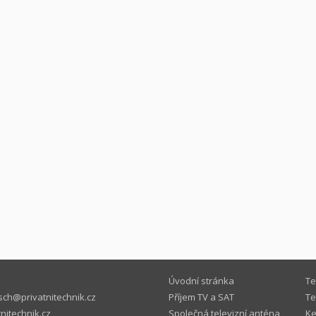
Úvodní stránka
Te
ch@privatnitechnik.cz
Příjem TV a SAT
Te
nitechnik.cz
Společná televizní anténa
Ke