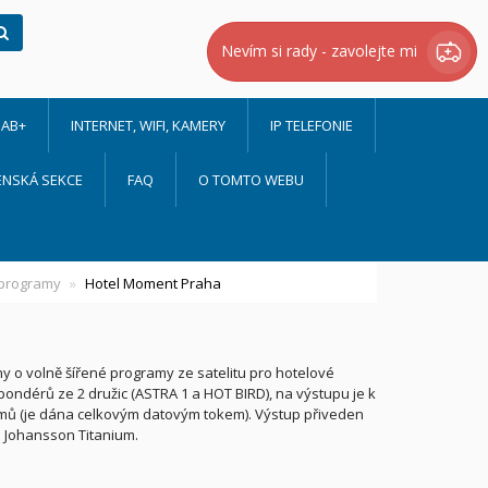
Hledat
Nevím si rady - zavolejte mi
AB+
INTERNET, WIFI, KAMERY
IP TELEFONIE
ENSKÁ SEKCE
FAQ
O TOMTO WEBU
 programy
Hotel Moment Praha
y o volně šířené programy ze satelitu pro hotelové
spondérů ze 2 družic (ASTRA 1 a HOT BIRD), na výstupu je k
ramů (je dána celkovým datovým tokem). Výstup přiveden
e Johansson Titanium.