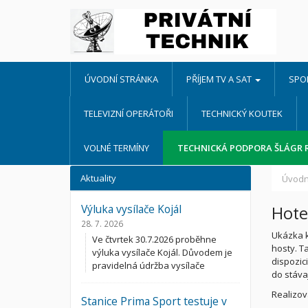
ÚVODNÍ STRÁNKA
PŘÍJEM TV A SAT
SPO
TELEVIZNÍ OPERÁTOŘI
TECHNICKÝ KOUTEK
VOLNÉ TERMÍNY
TECHNICKÁ PODPORA ŠLÁGR 
Aktuality
Úvodn
Výluka vysílače Kojál
Hote
28. 7. 2026
Ukázka k
Ve čtvrtek 30.7.2026 proběhne
hosty. T
výluka vysílače Kojál. Důvodem je
dispozic
pravidelná údržba vysílače
do stáva
Realizov
Stanice Prima Sport testuje v