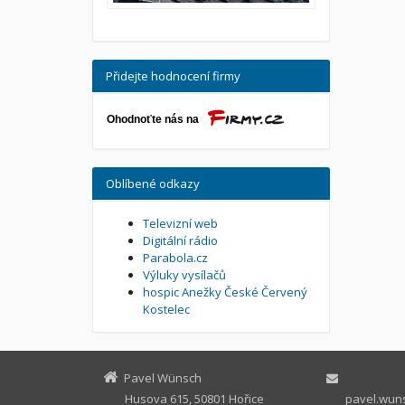
Přidejte hodnocení firmy
Oblíbené odkazy
Televizní web
Digitální rádio
Parabola.cz
Výluky vysílačů
hospic Anežky České Červený
Kostelec
Pavel Wünsch
Husova 615, 50801 Hořice
pavel.wuns