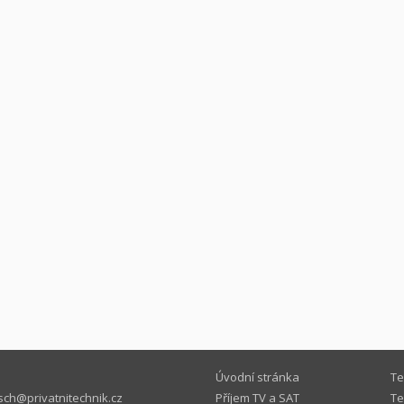
Úvodní stránka
Te
ch@privatnitechnik.cz
Příjem TV a SAT
Te