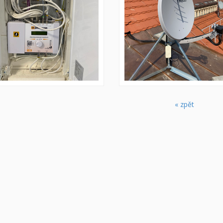
« zpět