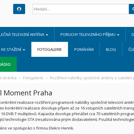
LEČNÁ TELEVIZNÍ ANTÉNA
PORUCHY TELEVIZNÍHO PŘÍJMU
D
KE STAŽENÍ
FOTOGALERIE
POMÁHÁM
BLOG
ČL
RÁDIO
í stránka
Fotogalerie
Rozšíření nabídky společné antény o satelitní
l Moment Praha
onkrétní realizace rozšíření programové nabídky společné televizní antén
ato konkrétní realizace dovoluje příjem až ze 16 vstupních satelitních tran
i 16 DVB-T multiplexů. Kapacita dovoluje přenášet cca 70 satelitních prog
jící technologie STA (resalizována jiným dodavatelem). Použitá technologi
áno ve spolupráci s firmou Elekro Herink.