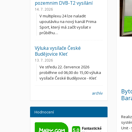
pozemnim DVB-T2 vysílání
14. 7. 2026
V multiplexu 24 lze naladit
upoutávku na nový kanál Prima
Sport, který má začít vysílat v
průběhu…
Výluka vysílače České
Budějovice Kleť
13. 7. 2026
Ve středu 22. července 2026
proběhne od 06,00 do 15,00 výluka
vysílače České Budějovice - Kleť
Byt
archív
Bar
Hodnocení
Reali
systé
Unit -