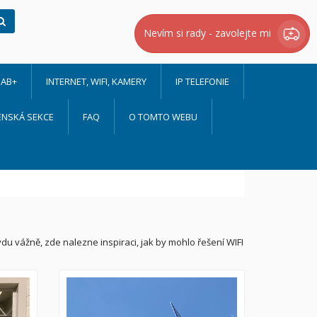
Hledat
Nevím si rady - zavolejte mi
AB+
INTERNET, WIFI, KAMERY
IP TELEFONIE
ENSKÁ SEKCE
FAQ
O TOMTO WEBU
du vážně, zde nalezne inspiraci, jak by mohlo řešení WIFI