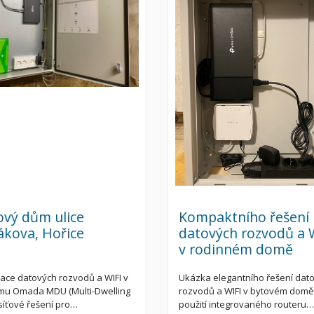
ový dům ulice
Kompaktního řešení
ákova, Hořice
datových rozvodů a 
v rodinném domě
zace datových rozvodů a WIFI v
Ukázka elegantního řešení dat
mu Omada MDU (Multi-Dwelling
rozvodů a WIFI v bytovém domě
 síťové řešení pro…
použití integrovaného routeru…