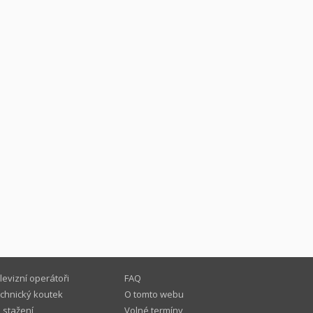
levizní operátoři
FAQ
chnický koutek
O tomto webu
 stažení
Volné termíny