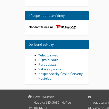
Přidejte hodnocení firmy
Oblíbené odkazy
Televizní web
Digitální rádio
Parabola.cz
Výluky vysílačů
hospic Anežky České Červený
Kostelec
Pavel Wünsch
Husova 615, 50801 Hořice
pavel.wuns
10414231
www.privat
IČ