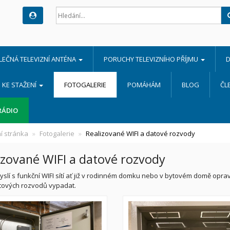
LEČNÁ TELEVIZNÍ ANTÉNA
PORUCHY TELEVIZNÍHO PŘÍJMU
D
KE STAŽENÍ
FOTOGALERIE
POMÁHÁM
BLOG
ČL
RÁDIO
í stránka
Fotogalerie
Realizované WIFI a datové rozvody
izované WIFI a datové rozvody
yslí s funkční WIFI sítí ať již v rodinném domku nebo v bytovém domě oprav
atových rozvodů vypadat.