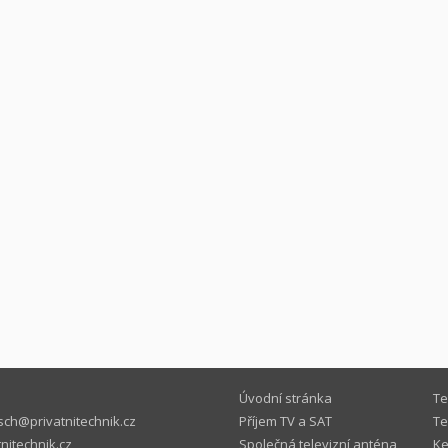
Úvodní stránka
Te
ch@privatnitechnik.cz
Příjem TV a SAT
Te
nitechnik.cz
Společná televizní anténa
Ke