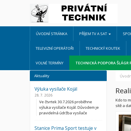
ÚVODNÍ STRÁNKA
PŘÍJEM TV A SAT
SPO
TELEVIZNÍ OPERÁTOŘI
TECHNICKÝ KOUTEK
VOLNÉ TERMÍNY
TECHNICKÁ PODPORA ŠLÁGR 
Aktuality
Úvodn
Výluka vysílače Kojál
Real
28. 7. 2026
Kdo to m
Ve čtvrtek 30.7.2026 proběhne
sítě a d
výluka vysílače Kojál. Důvodem je
pravidelná údržba vysílače
Stanice Prima Sport testuje v