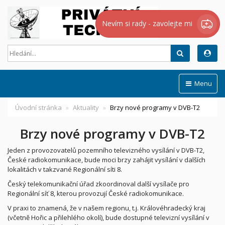
Nevím si rady - zavolejte mi
Hledat
Menu
Úvodní stránka
Aktuality
Brzy nové programy v DVB-T2
Brzy nové programy v DVB-T2
Jeden z provozovatelů pozemního televizného vysílání v DVB-T2,
České radiokomunikace, bude moci brzy zahájit vysílání v dalších
lokalitách v takzvané Regionální síti 8.
Český telekomunikační úřad zkoordinoval další vysílače pro
Regionální síť 8, kterou provozují České radiokomunikace.
V praxi to znamená, že v našem regionu, t.j. Královéhradecký kraj
(včetně Hořic a přilehlého okolí), bude dostupné televizní vysílání v