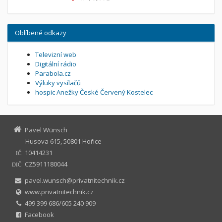
Oblíbené odkazy
Televizní web
Digitální rádio
Parabola.cz
Výluky vysílačů
hospic Anežky České Červený Kostelec
Pavel Wünsch
Husova 615, 50801 Hořice
10414231
IČ
CZ5911180044
DIČ
pavel.wunsch@privatnitechnik.cz
www.privatnitechnik.cz
499 399 686/605 240 909
Facebook