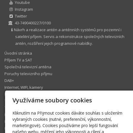
Youtube
Instagram
Twitter
43-7490400227/0100
Návrh a realizace antén a anténních systémů pro pozemní i
satelitní příjem. Servis a rekonstrukce společných televizních
antén, rozšíření jejich programové nabídky.
Úvodní stránka
Příjem TV a SAT
Společná televizní anténa
Poruchy televizního příjmu
DAB+
Internet, WIFI, kamery
IP telefonie
Využíváme soubory cookies
Televizní operátoři
Technický koutek
Kliknutím na Přijmout cookies dáváte souhlas s uložením
Ke stažení
vybraných cookies (nutné, preferenční, výkonnostní,
Fotogalerie
marketingové). Cookies používáme pro lepší fungování
Pomáhám
našeho webu, měření jeho výkonnosti a cílení a