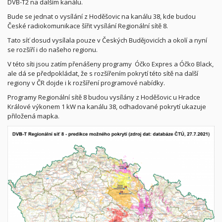
DVB-T2 na dalším kanálu.
Bude se jednat o vysílání z Hoděšovic na kanálu 38, kde budou
České radiokomunikace šířit vysílání Regionální sítě 8.
Tato síť dosud vysílala pouze v Českých Budějovicích a okolí a nyní
se rozšíří i do našeho regionu.
V této síti jsou zatím přenášeny programy Óčko Expres a Óčko Black,
ale dá se předpokládat, že s rozšířením pokrytí této sítě na další
regiony v ČR dojde i k rozšíření programové nabídky.
Programy Regionální sítě 8 budou vysílány z Hoděšovic u Hradce
Králové výkonem 1 kW na kanálu 38, odhadované pokrytí ukazuje
přiložená mapka.