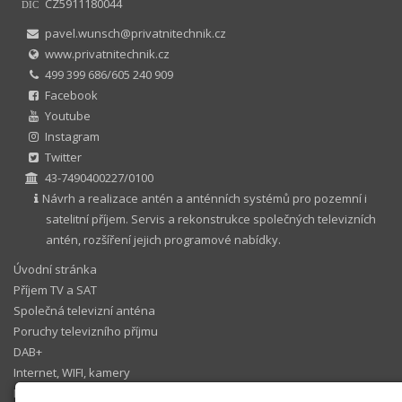
CZ5911180044
DIČ
pavel.wunsch@privatnitechnik.cz
www.privatnitechnik.cz
499 399 686/605 240 909
Facebook
Youtube
Instagram
Twitter
43-7490400227/0100
Návrh a realizace antén a anténních systémů pro pozemní i
satelitní příjem. Servis a rekonstrukce společných televizních
antén, rozšíření jejich programové nabídky.
Úvodní stránka
Příjem TV a SAT
Společná televizní anténa
Poruchy televizního příjmu
DAB+
Internet, WIFI, kamery
IP telefonie