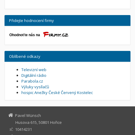
Přidejte hodnocení firmy
Oblíbené odkazy
Televizní web
Digitální rádio
Parabola.cz
Výluky vysílačů
hospic Anežky České Červený Kostelec
Pavel Wünsch
Husova 615, 50801 Hořice
10414231
IČ