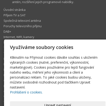
antén, rozšíření jejich programové nabídky.
Úvodní stránka
Příjem TV a SAT
Společná televizní anténa
Poruchy televizního příjmu
DAB+
Internet, WIFI, kamery
IP telefonie
Využíváme soubory cookies
Televizní operátoři
Technický koutek
Kliknutím na Přijmout cookies dáváte souhlas s uložením
Ke stažení
vybraných cookies (nutné, preferenční, výkonnostní,
Fotogalerie
marketingové). Cookies používáme pro lepší fungování
Pomáhám
našeho webu, měření jeho výkonnosti a cílení a
Blog
personalizaci reklam. To jaké cookies budou uloženy,
Členská sekce
můžete svobodně rozhodnout pod tlačítkem Upravit
FAQ
nastavení.
O tomto webu
Prohlášení o cookies.
Volné termíny
Technická podpora Šlágr Rádio
Upravit nastavení