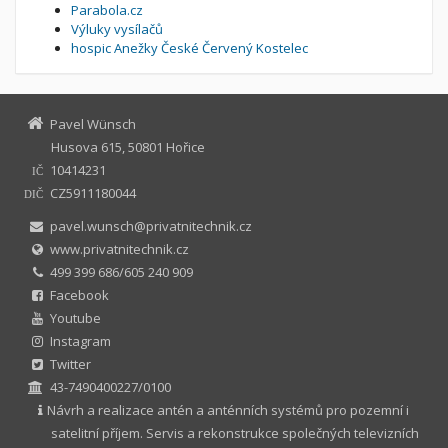
Parabola.cz
Výluky vysílačů
hospic Anežky České Červený Kostelec
Pavel Wünsch
Husova 615, 50801 Hořice
10414231
IČ
CZ5911180044
DIČ
pavel.wunsch@privatnitechnik.cz
www.privatnitechnik.cz
499 399 686/605 240 909
Facebook
Youtube
Instagram
Twitter
43-7490400227/0100
Návrh a realizace antén a anténních systémů pro pozemní i
satelitní příjem. Servis a rekonstrukce společných televizních