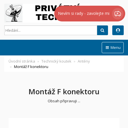
Nevím si rady - zavolejte mi
Hledat
Menu
Úvodní stránka
Technický koutek
Antény
Montáž F konektoru
Montáž F konektoru
Obsah připravuji ...