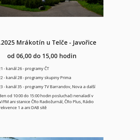
.2025 Mrákotín u Telče - Javořice
od 06,00 do 15,00 hodin
21 - kanál 26 - programy ČT
22 - kanál 28 - programy skupiny Prima
23 - kanál 35 - programy TV Barrandov, Nova a další
den od 10:00 do 15:00 hodin posluchači nenaladí v
/FM ani stanice ČRo Radiožurnál, ČRo Plus, Rádio
rekvence 1 a ani DAB sítě