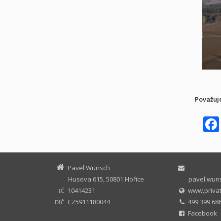
Považuje
Pavel Wünsch
Husova 615, 50801 Hořice
pavel.wuns
10414231
www.privat
IČ
CZ5911180044
499 399 686
DIČ
Facebook