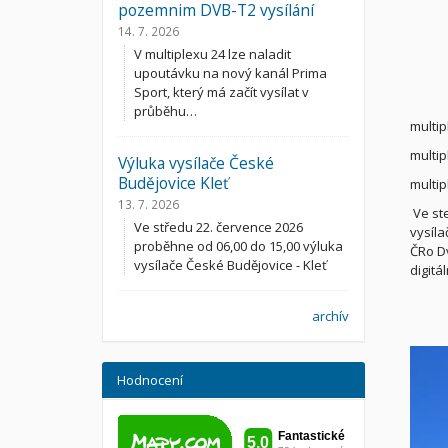
pozemnim DVB-T2 vysílání
14. 7. 2026
V multiplexu 24 lze naladit
upoutávku na nový kanál Prima
Sport, který má začít vysílat v
průběhu…
multip
multip
Výluka vysílače České
Budějovice Kleť
multip
13. 7. 2026
Ve ste
Ve středu 22. července 2026
vysíla
proběhne od 06,00 do 15,00 výluka
ČRo Dv
vysílače České Budějovice - Kleť
digitá
archív
Hodnocení