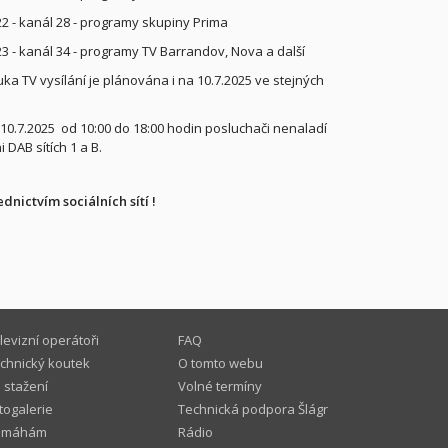
22 - kanál 28 - programy skupiny Prima
23 - kanál 34 - programy TV Barrandov, Nova a další
uka TV vysílání je plánována i na 10.7.2025 ve stejných
 10.7.2025 od 10:00 do 18:00 hodin posluchači nenaladí
i DAB sítích 1 a B.
nictvím sociálních sítí !
levizní operátoři
FAQ
chnický koutek
O tomto webu
 stažení
Volné termíny
togalerie
Technická podpora Šlágr
omáhám
Rádio