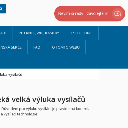
Hledat
Nevím si rady - zavolejte mi
AB+
INTERNET, WIFI, KAMERY
IP TELEFONIE
ENSKÁ SEKCE
FAQ
O TOMTO WEBU
luka vysílačů
ká velká výluka vysílačů
.
Důvodem pro výluku vysílání je pravidelná kontrola
a vysílací technologie.