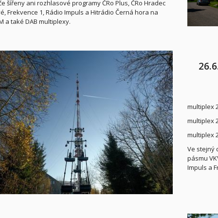
če šířeny ani rozhlasové programy ČRo Plus, ČRo Hradec
é, Frekvence 1, Rádio Impuls a Hitrádio Černá hora na
 a také DAB multiplexy.
26.6
multiplex 
multiplex 
multiplex 
Ve stejný 
pásmu VKV
Impuls a F