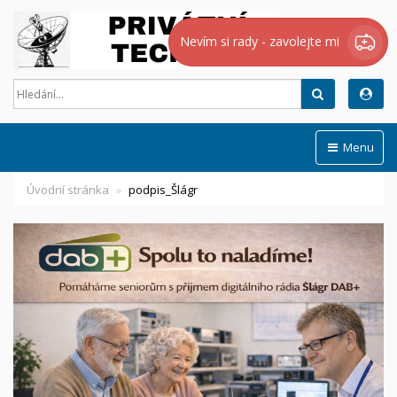
Nevím si rady - zavolejte mi
Hledat
Menu
Úvodní stránka
podpis_Šlágr