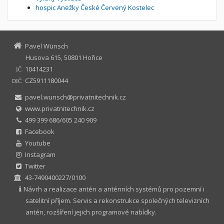
hospic Anežky České Červený Kostelec
Pavel Wünsch
Husova 615, 50801 Hořice
10414231
IČ
CZ5911180044
DIČ
pavel.wunsch@privatnitechnik.cz
www.privatnitechnik.cz
499 399 686/605 240 909
Facebook
Youtube
Instagram
Twitter
43-7490400227/0100
Návrh a realizace antén a anténních systémů pro pozemní i
satelitní příjem. Servis a rekonstrukce společných televizních
antén, rozšíření jejich programové nabídky.