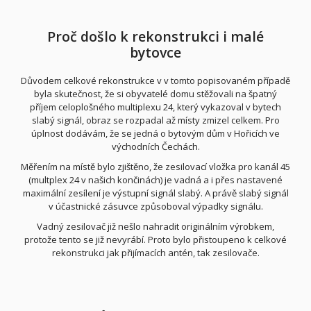
Proč došlo k rekonstrukci i malé
bytovce
Důvodem celkové rekonstrukce v v tomto popisovaném případě
byla skutečnost, že si obyvatelé domu stěžovali na špatný
příjem celoplošného multiplexu 24, který vykazoval v bytech
slabý signál, obraz se rozpadal až místy zmizel celkem. Pro
úplnost dodávám, že se jedná o bytovým dům v Hořicích ve
východních Čechách.
Měřením na místě bylo zjištěno, že zesilovací vložka pro kanál 45
(multplex 24 v našich končinách) je vadná a i přes nastavené
maximální zesílení je výstupní signál slabý. A právě slabý signál
v účastnické zásuvce způsoboval výpadky signálu.
Vadný zesilovač již nešlo nahradit originálním výrobkem,
protože tento se již nevyrábí. Proto bylo přistoupeno k celkové
rekonstrukci jak přijímacích antén, tak zesilovače.