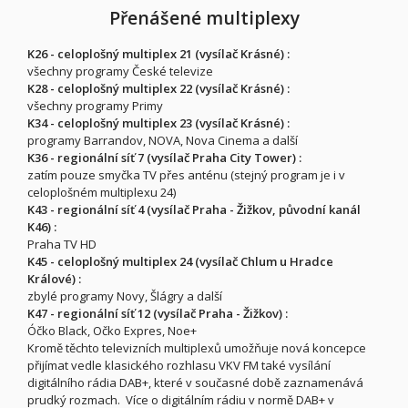
Přenášené multiplexy
K26 - celoplošný multiplex 21 (vysílač Krásné) :
všechny programy České televize
K28 - celoplošný multiplex 22 (vysílač Krásné) :
všechny programy Primy
K34 - celoplošný multiplex 23 (vysílač Krásné) :
programy Barrandov, NOVA, Nova Cinema a další
K36 - regionální síť 7 (vysílač Praha City Tower) :
zatím pouze smyčka TV přes anténu (stejný program je i v
celoplošném multiplexu 24)
K43 - regionální síť 4 (vysílač Praha - Žižkov, původní kanál
K46) :
Praha TV HD
K45 - celoplošný multiplex 24 (vysílač Chlum u Hradce
Králové) :
zbylé programy Novy, Šlágry a další
K47 - regionální síť 12 (vysílač Praha - Žižkov) :
Óčko Black, Očko Expres, Noe+
Kromě těchto televizních multiplexů umožňuje nová koncepce
přijímat vedle klasického rozhlasu VKV FM také vysílání
digitálního rádia DAB+, které v současné době zaznamenává
prudký rozmach. Více o digitálním rádiu v normě DAB+ v