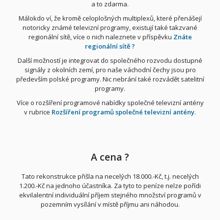
a to zdarma.
Málokdo ví, že kromě celoplošných multiplexů, které přenášejí
notoricky známé televizní programy, existují také takzvané
regionální sítě, více o nich naleznete v příspěvku
Znáte
regionální sítě ?
Další možností je integrovat do společného rozvodu dostupné
signály z okolních zemí, pro naše váchodní čechy jsou pro
především polské programy. Nic nebrání také rozvádět satelitní
programy.
Více o rozšíření programové nabídky společné televizní antény
v rubrice
Rozšíření programů společné televizní antény
.
A cena ?
Tato rekonstrukce přišla na necelých 18.000.-Kč, t.j. necelých
1.200.-Kč na jednoho účastníka. Za tyto to peníze nelze pořídi
ekvilalentní individuální příjem stejného množství programů v
pozemním vysílání v místě příjmu ani náhodou.