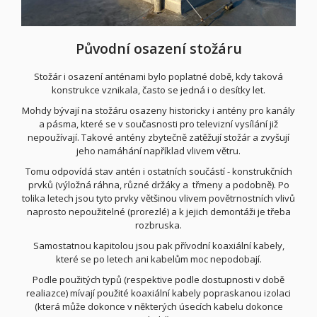
Původní osazení stožáru
Stožár i osazení anténami bylo poplatné době, kdy taková
konstrukce vznikala, často se jedná i o desítky let.
Mohdy bývají na stožáru osazeny historicky i antény pro kanály
a pásma, které se v současnosti pro televizní vysílání již
nepoužívají. Takové antény zbytečně zatěžují stožár a zvyšují
jeho namáhání například vlivem větru.
Tomu odpovídá stav antén i ostatních součástí - konstrukčních
prvků (výložná ráhna, různé držáky a třmeny a podobně). Po
tolika letech jsou tyto prvky většinou vlivem povětrnostních vlivů
naprosto nepoužitelné (prorezlé) a k jejich demontáži je třeba
rozbruska.
Samostatnou kapitolou jsou pak přívodní koaxiální kabely,
které se po letech ani kabelům moc nepodobají.
Podle použitých typů (respektive podle dostupnosti v době
realiazce) mívají použité koaxiální kabely popraskanou izolaci
(která může dokonce v některých úsecích kabelu dokonce