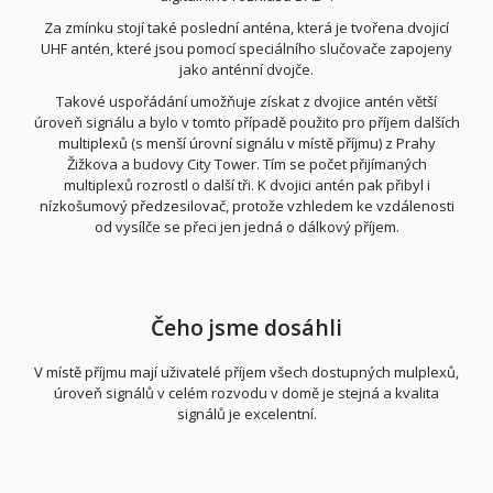
Za zmínku stojí také poslední anténa, která je tvořena dvojicí
UHF antén, které jsou pomocí speciálního slučovače zapojeny
jako anténní dvojče.
Takové uspořádání umožňuje získat z dvojice antén větší
úroveň signálu a bylo v tomto případě použito pro příjem dalších
multiplexů (s menší úrovní signálu v místě příjmu) z Prahy
Žižkova a budovy City Tower. Tím se počet přijímaných
multiplexů rozrostl o další tři. K dvojici antén pak přibyl i
nízkošumový předzesilovač, protože vzhledem ke vzdálenosti
od vysílče se přeci jen jedná o dálkový příjem.
Čeho jsme dosáhli
V místě příjmu mají uživatelé příjem všech dostupných mulplexů,
úroveň signálů v celém rozvodu v domě je stejná a kvalita
signálů je excelentní.