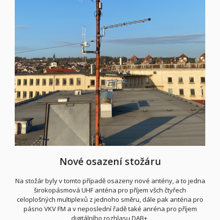
Nové osazení stožáru
Na stožár byly v tomto případě osazeny nové antény, a to jedna
širokopásmová UHF anténa pro příjem všch čtyřech
celoplošných multiplexů z jednoho směru, dále pak anténa pro
pásno VKV FM a v neposlední řadě také anréna pro příjem
digitálního rozhlasu DAB+.