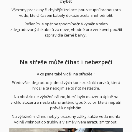
chybět.
Všechny praskliny či chybějící izolace jsou vstupní branou pro
vodu, která časem kabely dokáže zcela znehodnotit.
Řešením je opět bezpodmínečná výměna takto
zdegradovaných kabelů za nové, vhodné pro venkovní použití
(zpravidla černé barvy).
Na střeše může číhat i nebezpečí
A co jsme také viděli na střesěe ?
Především degradaci jednotlivých konstrukčních prvků, která
hrozila (a nebojím se to říci) neštěstím.
Na obrázku je výložné ráhno, které bylo osazena úplně na
vrchlu stožáru a neslo starší anténu typu X color, která nepatří
právě k nejlehčím.
Na výložném ráhnu nebyly osazeny zátky, takže voda mohla
volně vniknout do trubky a v zimě vlivem mrazu zmrznout.