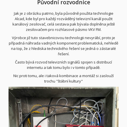
Původní rozvodnice
Jak je z obrázku patrno, byla původně použita technologie
Alcad, kde byl pro každý rozváděný televizní kanál použit
kanálový zesilovač, celá sestava pak bývala doplněna ještě
zesilovačem pro rozhlasové pásmo VKV FM.
Výrobce již tuto stavebnicovou technologii nevyrábí, proto je
případná náhrada vadných komponent problematická, nehledě
na top, že z hlediska technického řešení se jedná o zástaralé
řešení.
Často bývá rozvod televizních signálů spojen s distribucí
internetu a tak tomu bylo i v tomto případě.
Nic proti tomu, ale i taková kombinace a montáž si zaslouží
trochu "štábní kultury"