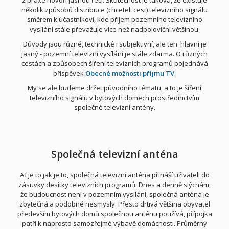
z praxe hovoří jasnou řečí. Skutečnost je taková, že existuje
několik způsobů distribuce (chceteli cest) televizního signálu
směrem k účastníkovi, kde příjem pozemního televizního
vysílání stále převažuje více než nadpoloviční většinou.
Důvody jsou různé, technické i subjektivní, ale ten hlavní je
jasný - pozemní televizní vysílání je stále zdarma. O různých
cestách a způsobech šíření televizních programů pojednává
příspěvek
Obecné možnosti příjmu TV
.
My se ale budeme držet původního tématu, a to je šíření
televizního signálu v bytových domech prostřednictvím
společné televizní antény.
Společná televizní anténa
Ať je to jak je to, společná televizní anténa přináší uživateli do
zásuvky desítky televizních programů. Dnes a denně slýchám,
že budoucnost není v pozemním vysílání, společná anténa je
zbytečná a podobné nesmysly. Přesto drtivá většina obyvatel
především bytových domů společnou anténu používá, přípojka
patří k naprosto samozřejmé výbavě domácnosti. Průměrný