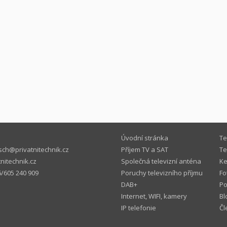
Úvodní stránka
Te
ch@privatnitechnik.cz
Příjem TV a SAT
Te
nitechnik.cz
Společná televizní anténa
Ke
/605 240 909
Poruchy televizního příjmu
Fo
DAB+
P
Internet, WIFI, kamery
Bl
IP telefonie
Čl