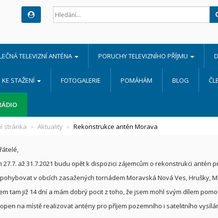
LEČNÁ TELEVIZNÍ ANTÉNA
PORUCHY TELEVIZNÍHO PŘÍJMU
D
KE STAŽENÍ
FOTOGALERIE
POMÁHÁM
BLOG
ČL
RÁDIO
í stránka
Aktuality
Rekonstrukce antén Morava
řátelé,
 27.7. až 31.7.2021 budu opět k dispozici zájemcům o rekonstrukci antén pro
pohybovat v obcích zasažených tornádem Moravská Nová Ves, Hrušky, Miku
jsem tam již 14 dní a mám dobrý pocit z toho, že jsem mohl svým dílem pomo
open na místě realizovat antény pro příjem pozemního i satelitního vysí