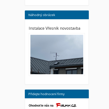
Náhodný obrázek
Instalace Vřesník novostavba
Přidejte hodnocení firmy