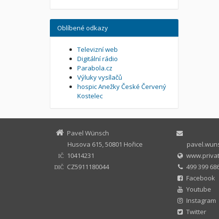
Oblíbené odkazy
Televizní web
Digitální rádio
Parabola.cz
Výluky vysílačů
hospic Anežky České Červený
Kostelec
Pavel Wünsch
Husova 615, 50801 Hořice
pavel.wuns
10414231
www.privat
IČ
CZ5911180044
499 399 686
DIČ
Facebook
Youtube
Instagram
Twitter