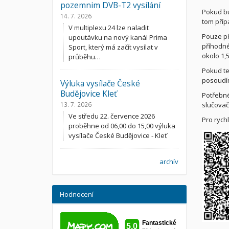
pozemnim DVB-T2 vysílání
Pokud bu
14. 7. 2026
tom příp
V multiplexu 24 lze naladit
Pouze př
upoutávku na nový kanál Prima
příhodné
Sport, který má začít vysílat v
okolo 1,5
průběhu…
Pokud te
posoudím
Výluka vysílače České
Budějovice Kleť
Potřebné
slučovač
13. 7. 2026
Ve středu 22. července 2026
Pro rych
proběhne od 06,00 do 15,00 výluka
vysílače České Budějovice - Kleť
archív
Hodnocení