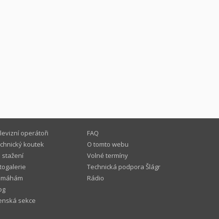
levizní operátoři
FAQ
chnický koutek
O tomto webu
 stažení
Volné termíny
togalerie
Technická podpora Šlágr
omáhám
Rádio
og
enská sekce