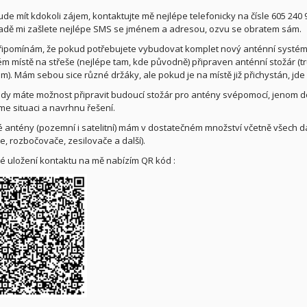
de mít kdokoli zájem, kontaktujte mě nejlépe telefonicky na čísle 605 240 
adě mi zašlete nejlépe SMS se jménem a adresou, ozvu se obratem sám.
ipomínám, že pokud potřebujete vybudovat komplet nový anténní systém,
m místě na střeše (nejlépe tam, kde původně) připraven anténní stožár (t
m). Mám sebou sice různé držáky, ale pokud je na místě již přichystán, jde 
dy máte možnost připravit budoucí stožár pro antény svépomocí, jenom d
e situaci a navrhnu řešení.
 antény (pozemní i satelitní) mám v dostatečném množství včetně všech d
e, rozbočovače, zesilovače a další).
lé uložení kontaktu na mě nabízím QR kód :