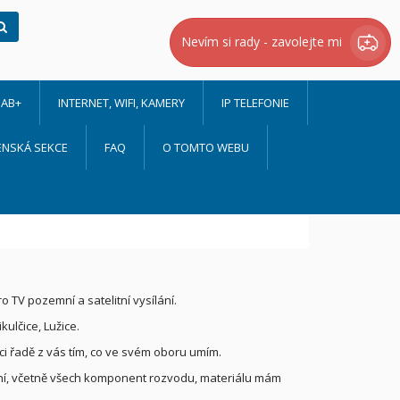
Hledat
Nevím si rady - zavolejte mi
AB+
INTERNET, WIFI, KAMERY
IP TELEFONIE
ENSKÁ SEKCE
FAQ
O TOMTO WEBU
 TV pozemní a satelitní vysílání.
lčice, Lužice.
ci řadě z vás tím, co ve svém oboru umím.
lání, včetně všech komponent rozvodu, materiálu mám