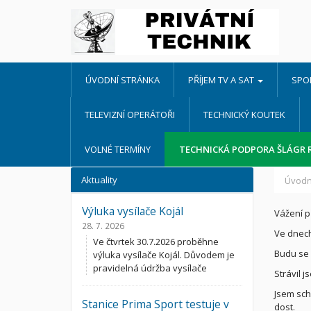
ÚVODNÍ STRÁNKA
PŘÍJEM TV A SAT
SPO
TELEVIZNÍ OPERÁTOŘI
TECHNICKÝ KOUTEK
VOLNÉ TERMÍNY
TECHNICKÁ PODPORA ŠLÁGR 
Aktuality
Úvodn
Výluka vysílače Kojál
Vážení p
28. 7. 2026
Ve dnech
Ve čtvrtek 30.7.2026 proběhne
Budu se 
výluka vysílače Kojál. Důvodem je
pravidelná údržba vysílače
Strávil 
Jsem sch
Stanice Prima Sport testuje v
dost.