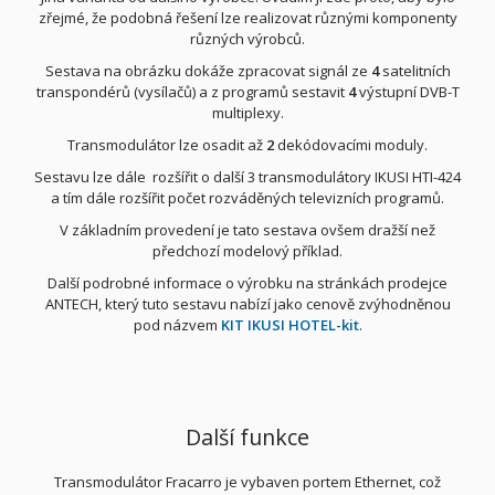
zřejmé, že podobná řešení lze realizovat různými komponenty
různých výrobců.
Sestava na obrázku dokáže zpracovat signál ze
4
satelitních
transpondérů (vysílačů) a z programů sestavit
4
výstupní DVB-T
multiplexy.
Transmodulátor lze osadit až
2
dekódovacími moduly.
Sestavu lze dále rozšířit o další 3 transmodulátory IKUSI HTI-424
a tím dále rozšířit počet rozváděných televizních programů.
V základním provedení je tato sestava ovšem dražší než
předchozí modelový příklad.
Další podrobné informace o výrobku na stránkách prodejce
ANTECH, který tuto sestavu nabízí jako cenově zvýhodněnou
pod názvem
KIT IKUSI HOTEL-kit
.
Další funkce
Transmodulátor Fracarro je vybaven portem Ethernet, což