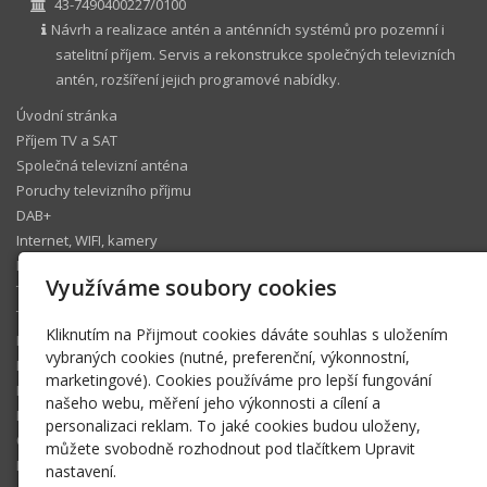
43-7490400227/0100
Návrh a realizace antén a anténních systémů pro pozemní i
satelitní příjem. Servis a rekonstrukce společných televizních
antén, rozšíření jejich programové nabídky.
Úvodní stránka
Příjem TV a SAT
Společná televizní anténa
Poruchy televizního příjmu
DAB+
Internet, WIFI, kamery
IP telefonie
Využíváme soubory cookies
Televizní operátoři
Technický koutek
Kliknutím na Přijmout cookies dáváte souhlas s uložením
Ke stažení
vybraných cookies (nutné, preferenční, výkonnostní,
Fotogalerie
marketingové). Cookies používáme pro lepší fungování
Pomáhám
našeho webu, měření jeho výkonnosti a cílení a
Blog
personalizaci reklam. To jaké cookies budou uloženy,
Členská sekce
můžete svobodně rozhodnout pod tlačítkem Upravit
FAQ
nastavení.