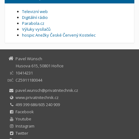
Televizní web
Digitální rádio
Parabola.cz
Výluky vysílačů
hospic Anežky České Červený Kostelec
Pavel Wünsch
Husova 615, 50801 Hořice
10414231
IČ
CZ5911180044
DIČ
pavel.wunsch@privatnitechnik.cz
www.privatnitechnik.cz
499 399 686/605 240 909
Facebook
Youtube
Instagram
Twitter