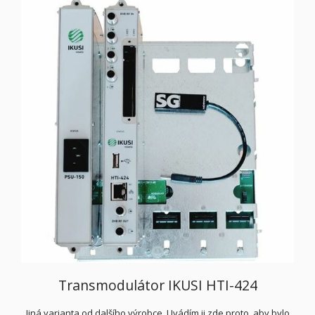
Transmodulátor IKUSI HTI-424
Jiná varianta od dalšího výrobce. Uvádím ji zde proto, aby bylo