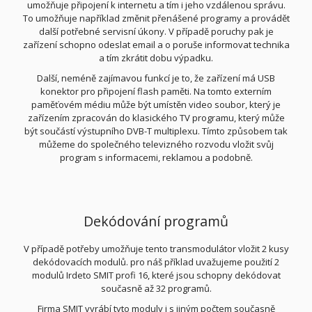
umožňuje připojení k internetu a tím i jeho vzdálenou správu.
To umožňuje například změnit přenášené programy a provádět
další potřebné servisní úkony. V případě poruchy pak je
zařízení schopno odeslat email a o poruše informovat technika
a tím zkrátit dobu výpadku.
Další, neméně zajímavou funkcí je to, že zařízení má USB
konektor pro připojení flash paměti. Na tomto externím
paměťovém médiu může být umístěn video soubor, který je
zařízením zpracován do klasického TV programu, který může
být součástí výstupního DVB-T multiplexu. Tímto způsobem tak
můžeme do společného televizného rozvodu vložit svůj
program s informacemi, reklamou a podobně.
Dekódování programů
V případě potřeby umožňuje tento transmodulátor vložit 2 kusy
dekódovacích modulů. pro náš příklad uvažujeme použití 2
modulů Irdeto SMIT profi 16, které jsou schopny dekódovat
současně až 32 programů.
Firma SMIT vyrábí tyto moduly i s jiným počtem současně