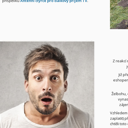
příspěvku
Anténní čtyřče pro dálkový příjem TV
.
Z reakcí
Již p
eshopem 
Želbohu, 
vynas
zájem
Vzhledem 
zaplatit) p
chtěli tot