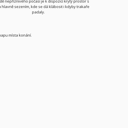
dě nepříznivého počasí je k dispozici krytý prostor s
a hlavně sezením, kde se dá klábosit i kdyby trakaře
padaly.
mapu místa konání.