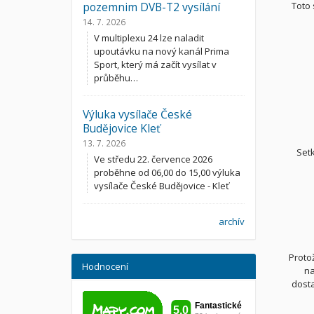
pozemnim DVB-T2 vysílání
Toto 
14. 7. 2026
V multiplexu 24 lze naladit
upoutávku na nový kanál Prima
Sport, který má začít vysílat v
průběhu…
Výluka vysílače České
Budějovice Kleť
13. 7. 2026
Setk
Ve středu 22. července 2026
proběhne od 06,00 do 15,00 výluka
vysílače České Budějovice - Kleť
archív
Proto
Hodnocení
na
dosta