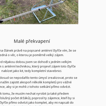
Malé překvapení
 na článek právě na popsané anténní čtyřče vím, že se
jedná o věc, o kterou je poměrně velký zájem.
řed nějakou dobou jsem se dohodl s jedním velkým
s anténní technikou, který projevil zájem toto čtyřče
nabízet jako kit, tedy kompletní stavebnici.
dosud se nepodařilo tento úmysl zrealizovat, proto se
nažím zajistit alespoň několik kompletů pro vážné
ce, aby si je mohli z tohoto setkání přímo odvézt.
k tomu, že musím nechat vyrobit (a také předem
říslušný počet držáků), poprosil ty zájemce, kteří by si
o čtyřče přímo odvézt jako komplet, aby mi napsali do