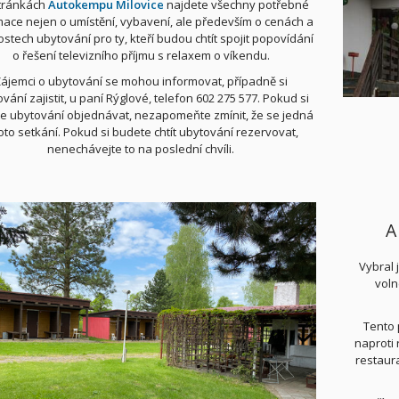
tránkách
Autokempu Milovice
najdete všechny potřebné
mace nejen o umístění, vybavení, ale především o cenách a
stech ubytování pro ty, kteří budou chtít spojit popovídání
o řešení televizního příjmu s relaxem o víkendu.
ájemci o ubytování se mohou informovat, případně si
vání zajistit, u paní Rýglové, telefon 602 275 577. Pokud si
e ubytování objednávat, nezapomeňte zmínit, že se jedná
oto setkání. Pokud si budete chtít ubytování rezervovat,
nenechávejte to na poslední chvíli.
A
Vybral 
voln
Tento 
naproti 
restaur