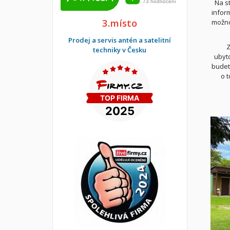
Na s
infor
3.místo
možno
Prodej a servis antén a satelitní
Z
techniky v Česku
ubyto
budet
o t