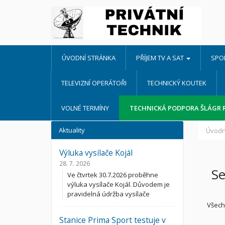
ÚVODNÍ STRÁNKA
PŘÍJEM TV A SAT
SPO
TELEVIZNÍ OPERÁTOŘI
TECHNICKÝ KOUTEK
VOLNÉ TERMÍNY
TECHNICKÁ PODPORA ŠLÁGR 
Aktuality
Úvodn
Výluka vysílače Kojál
28. 7. 2026
Se
Ve čtvrtek 30.7.2026 proběhne
výluka vysílače Kojál. Důvodem je
pravidelná údržba vysílače
Všechn
Stanice Prima Sport testuje v