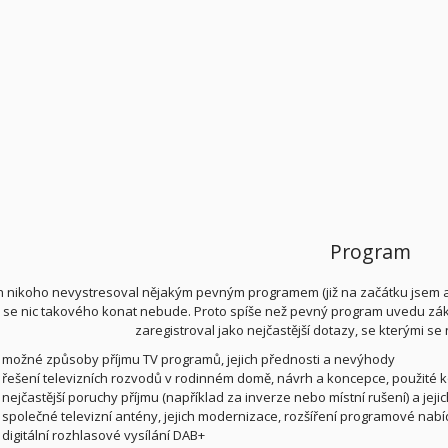
Program
 nikoho nevystresoval nějakým pevným programem (již na začátku jsem avi
 se nic takového konat nebude. Proto spíše než pevný program uvedu zákla
zaregistroval jako nejčastější dotazy, se kterými se 
možné způsoby příjmu TV programů, jejich přednosti a nevýhody
řešení televizních rozvodů v rodinném domě, návrh a koncepce, použité
nejčastější poruchy příjmu (například za inverze nebo místní rušení) a jeji
společné televizní antény, jejich modernizace, rozšíření programové nabí
digitální rozhlasové vysílání DAB+