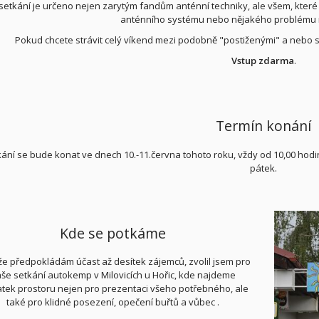
setkání je určeno nejen zarytým fandům anténní techniky, ale všem, které t
anténního systému nebo nějakého problému n
Pokud chcete strávit celý víkend mezi podobně "postiženými" a nebo se 
Vstup zdarma
.
Termín konání
ání se bude konat ve dnech 10.-11.června tohoto roku, vždy od 10,00 hodin.
pátek.
Kde se potkáme
že předpokládám účast až desítek zájemců, zvolil jsem pro
še setkání autokemp v Milovicích u Hořic, kde najdeme
tek prostoru nejen pro prezentaci všeho potřebného, ale
také pro klidné posezení, opečení buřtů a vůbec .