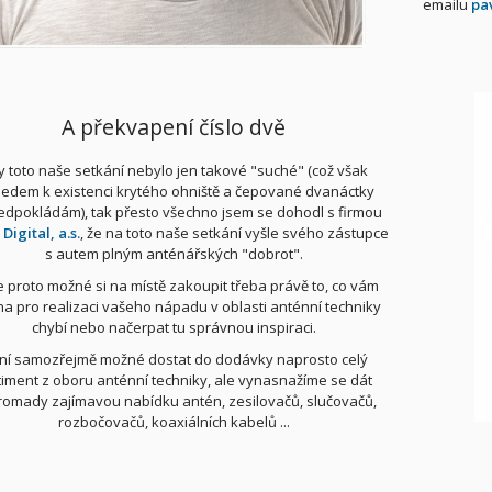
emailu
pa
A překvapení číslo dvě
y toto naše setkání nebylo jen takové "suché" (což však
ledem k existenci krytého ohniště a čepované dvanáctky
edpokládám), tak přesto všechno jsem se dohodl s firmou
igital, a.s.
, že na toto naše setkání vyšle svého zástupce
s autem plným anténářských "dobrot".
 proto možné si na místě zakoupit třeba právě to, co vám
na pro realizaci vašeho nápadu v oblasti anténní techniky
chybí nebo načerpat tu správnou inspiraci.
ní samozřejmě možné dostat do dodávky naprosto celý
timent z oboru anténní techniky, ale vynasnažíme se dát
omady zajímavou nabídku antén, zesilovačů, slučovačů,
rozbočovačů, koaxiálních kabelů ...