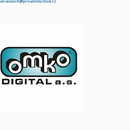
vel.wunsch@privatnitechnik.cz