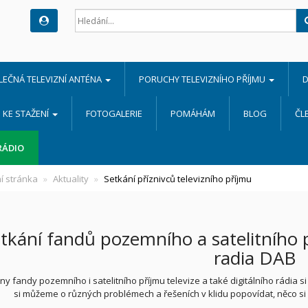
LEČNÁ TELEVIZNÍ ANTÉNA
PORUCHY TELEVIZNÍHO PŘÍJMU
D
KE STAŽENÍ
FOTOGALERIE
POMÁHÁM
BLOG
ČL
RÁDIO
í stránka
Aktuality
Setkání příznivců televizního příjmu
tkání fandů pozemního a satelitního př
radia DAB
y fandy pozemního i satelitního příjmu televize a také digitálního rádia si
si můžeme o různých problémech a řešeních v klidu popovídat, něco si 