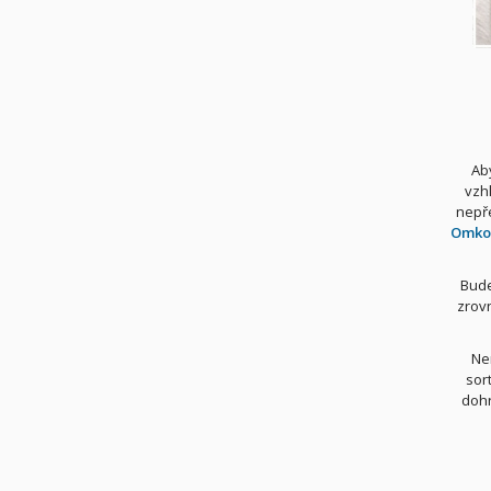
Ab
vzh
nepř
Omko D
Bude
zrov
Ne
sor
dohr