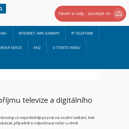
Hledat
Nevím si rady - zavolejte mi
AB+
INTERNET, WIFI, KAMERY
IP TELEFONIE
ENSKÁ SEKCE
FAQ
O TOMTO WEBU
íjmu televize a digitálního
 dovoluji co nejsrdečněji pozvat na osobní setkání, kde
ukázat, případně si odpočinout večer u ohně.