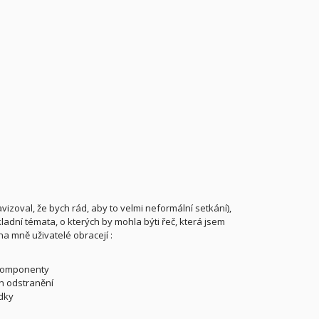
zoval, že bych rád, aby to velmi neformální setkání),
dní témata, o kterých by mohla býti řeč, která jsem
na mně uživatelé obracejí :
 komponenty
ch odstranění
dky