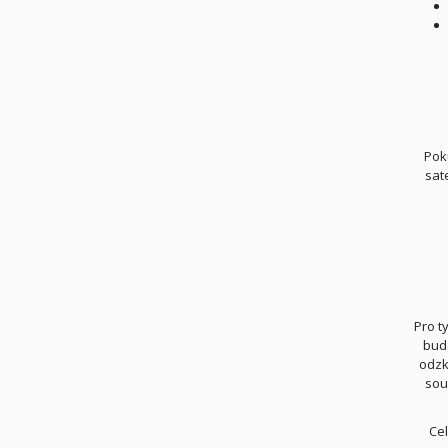
Pok
sat
Pro t
bude
odzk
sou
Ce