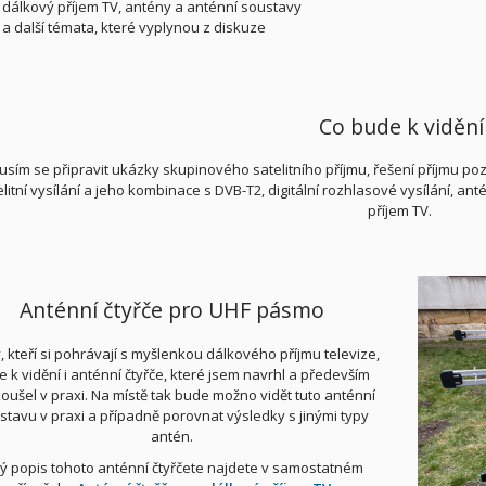
dálkový příjem TV, antény a anténní soustavy
a další témata, které vyplynou z diskuze
Co bude k vidění
usím se připravit ukázky skupinového satelitního příjmu, řešení příjmu p
elitní vysílání a jeho kombinace s DVB-T2, digitální rozhlasové vysílání, an
příjem TV.
Anténní čtyřče pro UHF pásmo
y, kteří si pohrávají s myšlenkou dálkového příjmu televize,
 k vidění i anténní čtyřče, které jsem navrhl a především
oušel v praxi. Na místě tak bude možno vidět tuto anténní
stavu v praxi a případně porovnat výsledky s jinými typy
antén.
lý popis tohoto anténní čtyřčete najdete v samostatném