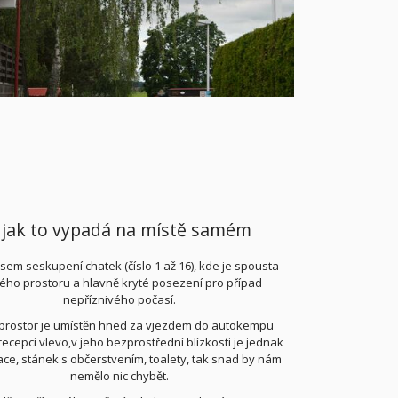
 jak to vypadá na místě samém
jsem seskupení chatek (číslo 1 až 16), kde je spousta
ého prostoru a hlavně kryté posezení pro případ
nepříznivého počasí.
prostor je umístěn hned za vjezdem do autokempu
recepci vlevo,v jeho bezprostřední blízkosti je jednak
ace, stánek s občerstvením, toalety, tak snad by nám
nemělo nic chybět.