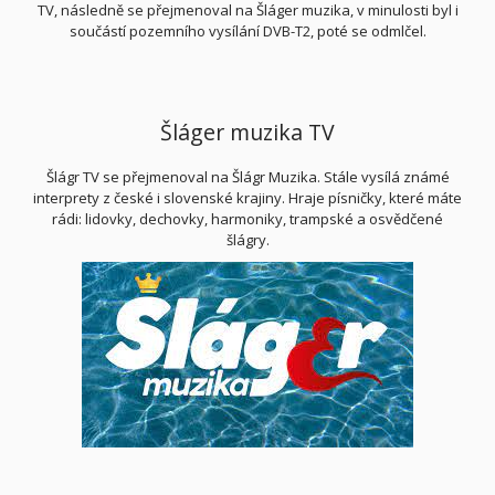
TV, následně se přejmenoval na Šláger muzika, v minulosti byl i
součástí pozemního vysílání DVB-T2, poté se odmlčel.
Šláger muzika TV
Šlágr TV se přejmenoval na Šlágr Muzika. Stále vysílá známé
interprety z české i slovenské krajiny. Hraje písničky, které máte
rádi: lidovky, dechovky, harmoniky, trampské a osvědčené
šlágry.