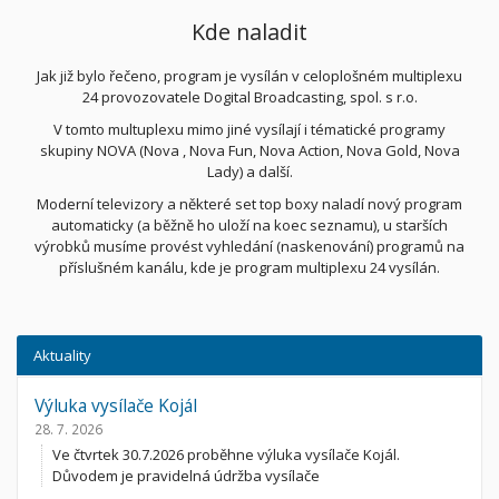
Kde naladit
Jak již bylo řečeno, program je vysílán v celoplošném multiplexu
24 provozovatele Dogital Broadcasting, spol. s r.o.
V tomto multuplexu mimo jiné vysílají i tématické programy
skupiny NOVA (Nova , Nova Fun, Nova Action, Nova Gold, Nova
Lady) a další.
Moderní televizory a některé set top boxy naladí nový program
automaticky (a běžně ho uloží na koec seznamu), u starších
výrobků musíme provést vyhledání (naskenování) programů na
příslušném kanálu, kde je program multiplexu 24 vysílán.
Aktuality
Výluka vysílače Kojál
28. 7. 2026
Ve čtvrtek 30.7.2026 proběhne výluka vysílače Kojál.
Důvodem je pravidelná údržba vysílače