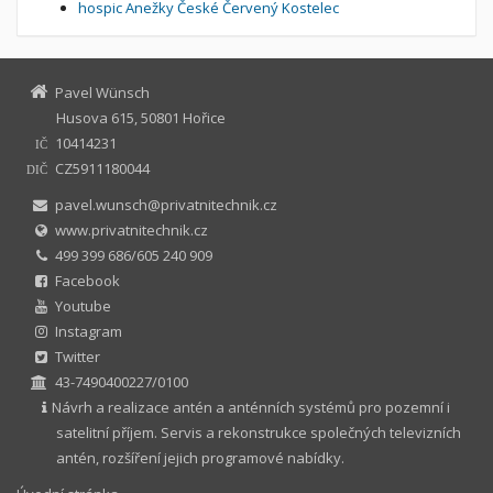
hospic Anežky České Červený Kostelec
Pavel Wünsch
Husova 615, 50801 Hořice
10414231
IČ
CZ5911180044
DIČ
pavel.wunsch@privatnitechnik.cz
www.privatnitechnik.cz
499 399 686/605 240 909
Facebook
Youtube
Instagram
Twitter
43-7490400227/0100
Návrh a realizace antén a anténních systémů pro pozemní i
satelitní příjem. Servis a rekonstrukce společných televizních
antén, rozšíření jejich programové nabídky.