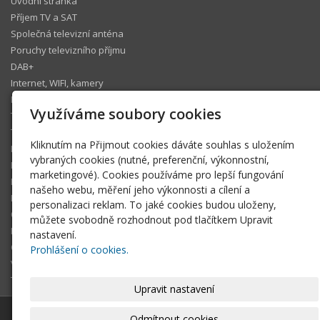
Úvodní stránka
Příjem TV a SAT
Společná televizní anténa
Poruchy televizního příjmu
DAB+
Internet, WIFI, kamery
IP telefonie
Využíváme soubory cookies
Televizní operátoři
Technický koutek
Kliknutím na Přijmout cookies dáváte souhlas s uložením
Ke stažení
vybraných cookies (nutné, preferenční, výkonnostní,
Fotogalerie
marketingové). Cookies používáme pro lepší fungování
Pomáhám
našeho webu, měření jeho výkonnosti a cílení a
Blog
personalizaci reklam. To jaké cookies budou uloženy,
Členská sekce
můžete svobodně rozhodnout pod tlačítkem Upravit
FAQ
nastavení.
O tomto webu
Prohlášení o cookies.
Volné termíny
Technická podpora Šlágr Rádio
Upravit nastavení
© 2026
Pavel Wünsch
-
|
Mapa webu
Odmítnout cookies