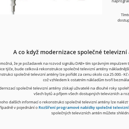
naprogram
Tímt
dostup
A co když modernizace společné televizn
 možná, že je požadavek na rozvod signálu DAB+ tím správným impulzem ta
tice týče, bude celková rekonstrukce společné televizní antény nákladnějš
strukci společné televizní antény lze pořídit za cenu okolo cca 25.000.- K
což vzhledem k ostatním nákladům tvoří bezmál
ernizací společné televizní antény získají uživatelé na dlouhé roky spoleh
všech bytů a příjem všech dostupných televizních a r
oho dalších informací o rekonstrukci společné televizní antény lze nalézt
řípadně v pojednání o
Rozšíření programové nabídky společné televizní
společných televizních antén můžete shléd