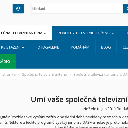
LEČNÁ TELEVIZNÍ ANTÉNA
PORUCHY TELEVIZNÍHO PŘÍJMU
D
KE STAŽENÍ
FOTOGALERIE
POMÁHÁM
BLOG
ČL
RÁDIO
í stránka
Společná televizní anténa
Společná televizní anténa a DA
Umí vaše společná televizn
Ne? Ale to je věčná škoda
igitální rozhlasové vysíání zažilo v poslední době nevídaný rozmach a v ét
amů. Některé z těchto programů vysílají jenom v DAB+ a nelze je proto nal
Šlágr Rádio, o které je mezi staršími poslu