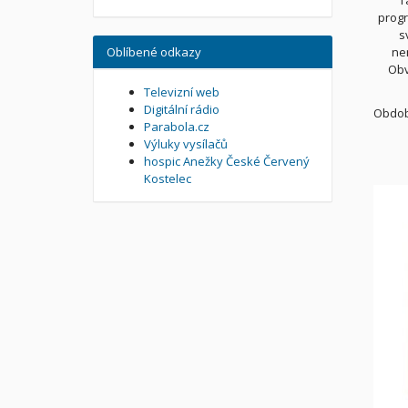
T
progr
s
Oblíbené odkazy
ne
Obv
Televizní web
Digitální rádio
Obdobn
Parabola.cz
Výluky vysílačů
hospic Anežky České Červený
Kostelec