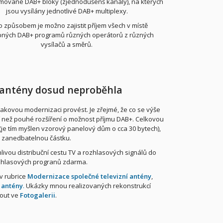
ované DAB+ bloky (zjednodušenš kanály), na kterých
jsou vysílány jednotlivé DAB+ multiplexy.
o způsobem je možno zajistit příjem všech v místě
ných DAB+ programů různých operátorů z různých
vysílačů a směrů.
í antény dosud neproběhla
kovou modernizaci provést. Je zřejmé, že co se výše
í než pouhé rozšíření o možnost příjmu DAB+. Celkovou
č (je tím myšlen vzorový panelový dům o cca 30 bytech),
a zanedbatelnou částku.
livou distribuční cestu TV a rozhlasových signálů do
ozhlasových progranů zdarma.
 v rubrice
Modernizace společné televizní antény
,
 antény
.
Ukázky mnou realizovaných rekonstrukcí
nout ve
Fotogalerii
.