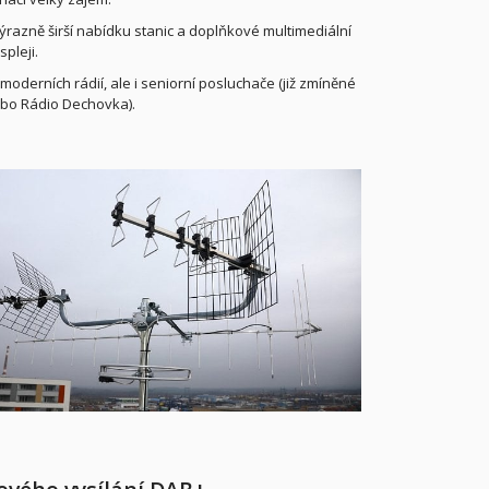
výrazně širší nabídku stanic a doplňkové multimediální
spleji
.
derních rádií, ale i seniorní posluchače (již zmíněné
ebo Rádio Dechovka).