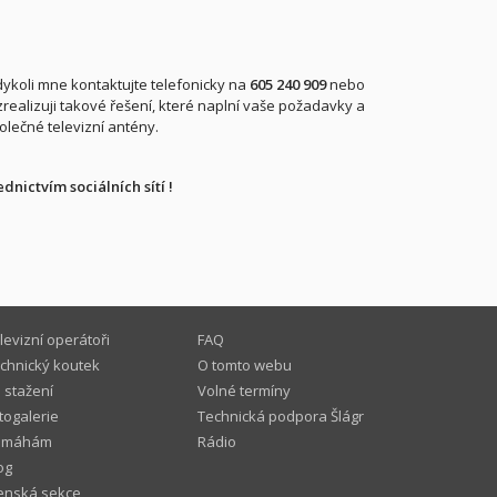
ykoli mne kontaktujte telefonicky na
605 240 909
nebo
realizuji takové řešení, které naplní vaše požadavky a
olečné televizní antény.
nictvím sociálních sítí !
levizní operátoři
FAQ
chnický koutek
O tomto webu
 stažení
Volné termíny
togalerie
Technická podpora Šlágr
omáhám
Rádio
og
enská sekce