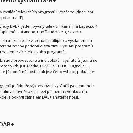
sového vysílání DAB+
ylo vysílání televizních programů ukončeno (dnes jsou
v pásmu UHF).
plexy DAB+, jeden bývalý televizní kanál má kapacitu 4
doplněné o písmeno, například 5A, 5B, 5C a 5D.
xu, znamená to, že v jednom multiplexu vysílaném na
cip se hodně podobá digitálnímu vysílání programů
u najdeme více televizních programů.
lá řada provozovatelů multiplexů - vysílatelů. Jedná se
Fiera touch, JOE Media, PLAY CZ, TELEKO Digital a GG
je již poměrně dost a tak je z čeho vybírat, pokud se
ogramů je fakt, že výkony DAB+ vysílačů jsou mnohem
í signálm a hlavně rozdíl mezi příjmemna venkovním
 kde je pokrytí signálem DAB+ znatelně horší.
 DAB+