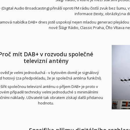
 (Digital Audio Broadcasting) přináší oproti FM rádiu čistší zvuk bez šumu, 
informace (texty, obrázky) na di
amová nabídka DAB+ dnes jistě uspokojí nejen mladou generaci plejádou mo
nové Šlágr Rádio, Classic Praha, ČRo Vltava n
Proč mít DAB+ v rozvodu společné
televizní antény
ověď je velmi jednoduchá - v bytovém domě je signálový
d hotový (za předpokladu, že je společná anténa funkční).
šířit společnou televizní anténu o příjem DAB+ je proto v
ovém případě technicky velmi jednoduché s minimálními
ičními náklady. Uživatelé tak obratem získají další přidanou
hodnotu.