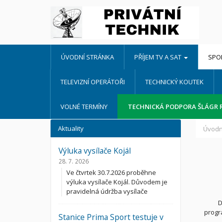
ÚVODNÍ STRÁNKA
PŘÍJEM TV A SAT
SPO
TELEVIZNÍ OPERÁTOŘI
TECHNICKÝ KOUTEK
VOLNÉ TERMÍNY
TECHNICKÁ PODPORA ŠLÁGR 
Aktuality
Úvodn
Výluka vysílače Kojál
28. 7. 2026
Ve čtvrtek 30.7.2026 proběhne
výluka vysílače Kojál. Důvodem je
pravidelná údržba vysílače
D
progr
Stanice Prima Sport testuje v