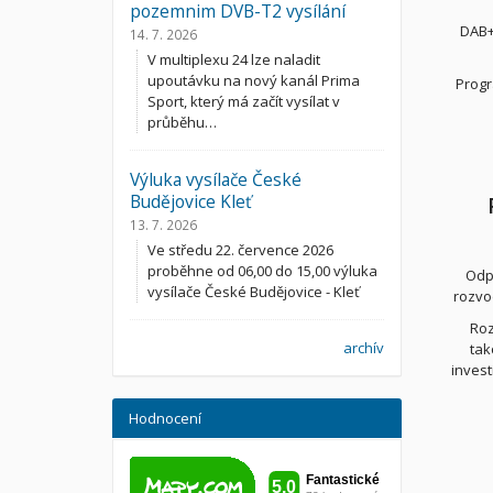
pozemnim DVB-T2 vysílání
DAB+
14. 7. 2026
V multiplexu 24 lze naladit
upoutávku na nový kanál Prima
Progr
Sport, který má začít vysílat v
průběhu…
Výluka vysílače České
Budějovice Kleť
13. 7. 2026
Ve středu 22. července 2026
proběhne od 06,00 do 15,00 výluka
Odp
vysílače České Budějovice - Kleť
rozvo
Roz
archív
tak
invest
Hodnocení