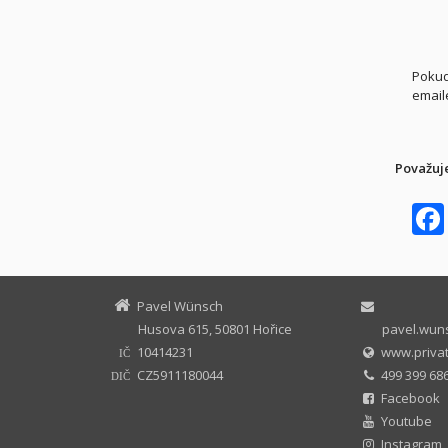
Pokud
emai
Považuje
Pavel Wünsch
Husova 615, 50801 Hořice
pavel.wuns
10414231
www.privat
IČ
CZ5911180044
499 399 686
DIČ
Facebook
Youtube
Instagram