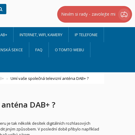
Hledat
Nevím si rady - zavolejte mi
AB+
INTERNET, WIFI, KAMERY
IP TELEFONIE
ENSKÁ SEKCE
FAQ
O TOMTO WEBU
B+
Umí vaše společná televizní anténa DAB+ ?
í anténa DAB+ ?
!
eru je tak několik desítek digitálních rozhlasových
adit jiným způsobem. V poslední době přibylo například
chači velký zájem.