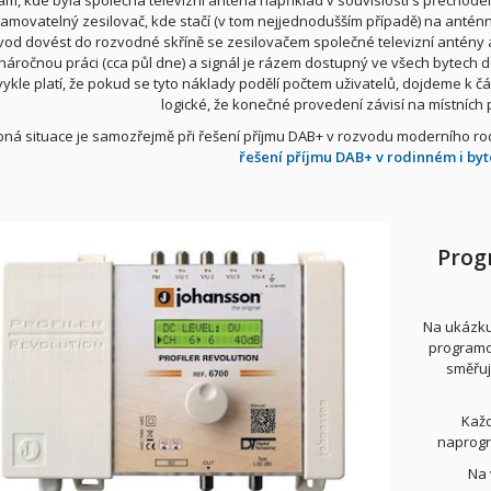
am, kde byla společná televizní anténa například v souvislosti s přecho
amovatelný zesilovač, kde stačí (v tom nejjednodušším případě) na anténní
vod dovést do rozvodné skříně se zesilovačem společné televizní antény 
náročnou práci (cca půl dne) a signál je rázem dostupný ve všech bytech
ykle platí, že pokud se tyto náklady podělí počtem uživatelů, dojdeme k část
logické, že konečné provedení závisí na místníc
á situace je samozřejmě při řešení příjmu DAB+ v rozvodu moderního rodi
řešení příjmu DAB+ v rodinném i b
Prog
Na ukázku
programov
směřuj
Každ
naprogr
Na 