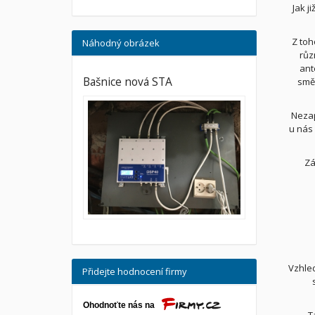
Jak j
Z toh
Náhodný obrázek
růz
ant
Bašnice nová STA
smě
Nezap
u nás 
Zá
Vzhled
Přidejte hodnocení firmy