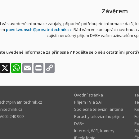
Závěrem
 vás uvedené informace zaujaly, případně potřebujete informace další, kd
lem
pavel.wunsch@privatnitechnik.cz
. Rád vám ve spolupráci navrhnu a z
zajistí nerušený příjem DAB+ vašim uživatelům sp
te uvedené informace za přínosné ? Podělte se o ně s ostatními prostřed
Facebook
X
WhatsApp
Email
Print
Copy
Link
Úvodní stránka
Te
ch@privatnitechnik.cz
Příjem TV a SAT
Te
nitechnik.cz
Společná televizní anténa
Ke
/605 240 909
Poruchy televizního příjmu
Fo
DAB+
P
Internet, WIFI, kamery
Bl
IP telefonie
Čl