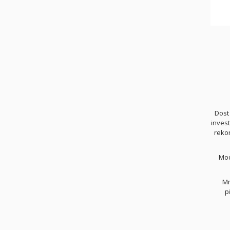
Dost
inves
rekon
Mod
Mn
p