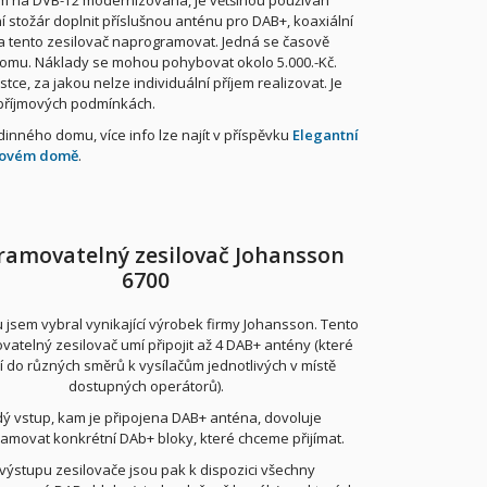
dem na DVB-T2 modernizována, je většinou používán
 stožár doplnit příslušnou anténu pro DAB+, koaxiální
a tento zesilovač naprogramovat. Jedná se časově
 domu. Náklady se mohou pohybovat okolo 5.000.-Kč.
ce, za jakou nelze individuální příjem realizovat. Je
h příjmových podmínkách.
nného domu, více info lze najít v příspěvku
Elegantní
ytovém domě
.
ramovatelný zesilovač Johansson
6700
 jsem vybral vynikající výrobek firmy Johansson. Tento
atelný zesilovač umí připojit až 4 DAB+ antény (které
í do různých směrů k vysílačům jednotlivých v místě
dostupných operátorů).
ý vstup, kam je připojena DAB+ anténa, dovoluje
amovat konkrétní DAb+ bloky, které chceme přijímat.
výstupu zesilovače jsou pak k dispozici všechny