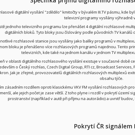
Specifika příjmu digitálního rozhla
lasové digitální vysílání "zdědilo" kmitočty v bývalém III.TV pásmu, kde b
televizní programy vysílány výhradně 
stě jednoho televizního programu lze přenášet 4 digitální rozhlasové multi
digitálních bloků. Tyto bloky jsou číslovány podle původních TV kanálů 
dnotlivé rozhlasové stanice jsou vysílány jako balíky programů v multiple
nom bloku je přenášeno více rozhlasových programů najednou. Tento prin
televizních, kde také na jednom kanálu v jednom TV multiplex
eň v oblasti digitálního rozhlasového vysílání existuje v současné době ce
edevším o Český rozhlas, Czech Digital Group, RTI cz, Broadcast Services, 
ron. Jak je zřejmé, provozovatelů digitálních rozhlasových multiplexů exitu
obsahu týče.
ím zásadním rozdílem oproti klasickému VKV FM vysílání rozhlasových pr
menší, ale jejich počet je zase větší. Z toho plyne i rozdíl v pokrytí územ
prostranství (například v autě při příjmu na autorádio) a uvnitř budov,
Pokrytí ČR signálem