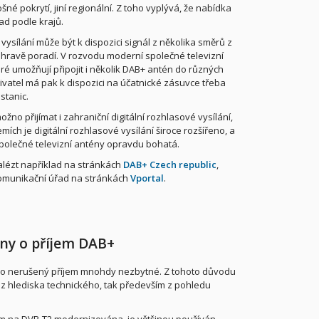
ošné pokrytí, jiní regionální. Z toho vyplývá, že nabídka
ad podle krajů.
vysílání může být k dispozici signál z několika směrů z
ale hravě poradí. V rozvodu moderní společné televizní
é umožňují připojit i několik DAB+ antén do různých
atel má pak k dispozici na účatnické zásuvce třeba
stanic.
žno přijímat i zahraniční digitální rozhlasové vysílání,
ch je digitální rozhlasové vysílání široce rozšířeno, a
polečné televizní antény opravdu bohatá.
nalézt například na stránkách
DAB+ Czech republic
,
komunikační úřad na stránkách
Vportal
.
ény o příjem DAB+
 pro nerušený příjem mnohdy nezbytné. Z tohoto důvodu
ak z hlediska technického, tak především z pohledu