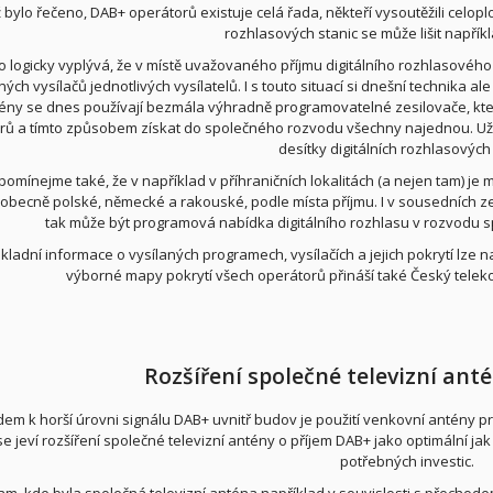
iž bylo řečeno, DAB+ operátorů existuje celá řada, někteří vysoutěžili celopl
rozhlasových stanic se může lišit napříkl
o logicky vyplývá, že v místě uvažovaného příjmu digitálního rozhlasového 
ných vysílačů jednotlivých vysílatelů. I s touto situací si dnešní technika 
ény se dnes používají bezmála výhradně programovatelné zesilovače, kter
rů a tímto způsobem získat do společného rozvodu všechny najednou. Uživ
desítky digitálních rozhlasových 
omínejme také, že v například v příhraničních lokalitách (a nejen tam) je mo
obecně polské, německé a rakouské, podle místa příjmu. I v sousedních zemí
tak může být programová nabídka digitálního rozhlasu v rozvodu s
kladní informace o vysílaných programech, vysílačích a jejich pokrytí lze 
výborné mapy pokrytí všech operátorů přináší také Český tele
Rozšíření společné televizní ant
em k horší úrovni signálu DAB+ uvnitř budov je použití venkovní antény
se jeví rozšíření společné televizní antény o příjem DAB+ jako optimální j
potřebných investic.