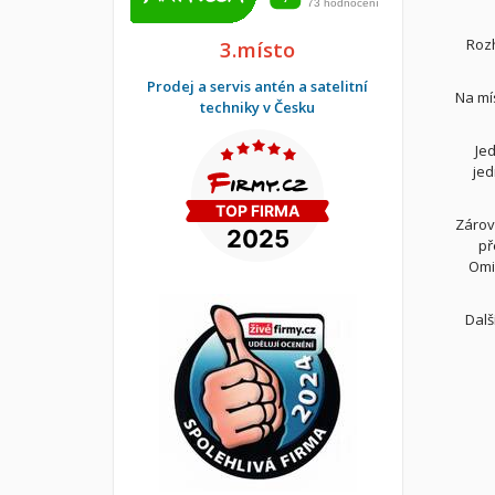
Rozh
3.místo
Prodej a servis antén a satelitní
Na mí
techniky v Česku
Je
jed
Zárov
př
Omik
Dalš