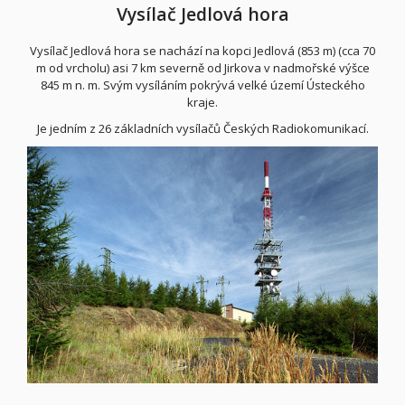
Vysílač Jedlová hora
Vysílač Jedlová hora
se nachází na kopci
Jedlová (853 m)
(cca 70
m od vrcholu) asi 7 km severně od J
irkova
v nadmořské výšce
845 m n. m. Svým vysíláním pokrývá velké území
Ústeckého
kraje
.
Je jedním z
26 základních vysílačů
Českých Radiokomunikací
.