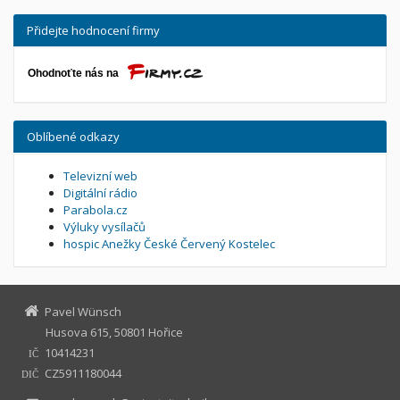
Přidejte hodnocení firmy
Oblíbené odkazy
Televizní web
Digitální rádio
Parabola.cz
Výluky vysílačů
hospic Anežky České Červený Kostelec
Pavel Wünsch
Husova 615, 50801 Hořice
10414231
IČ
CZ5911180044
DIČ