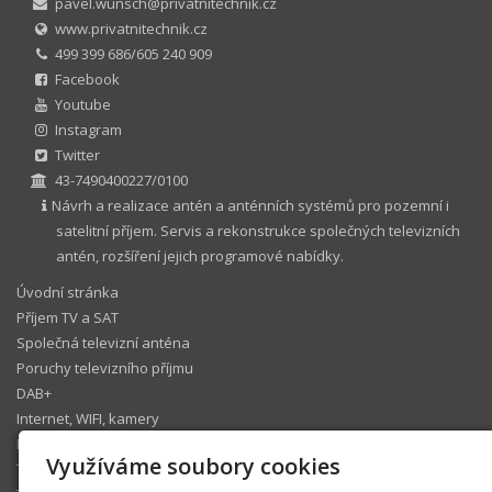
pavel.wunsch@privatnitechnik.cz
www.privatnitechnik.cz
499 399 686/605 240 909
Facebook
Youtube
Instagram
Twitter
43-7490400227/0100
Návrh a realizace antén a anténních systémů pro pozemní i
satelitní příjem. Servis a rekonstrukce společných televizních
antén, rozšíření jejich programové nabídky.
Úvodní stránka
Příjem TV a SAT
Společná televizní anténa
Poruchy televizního příjmu
DAB+
Internet, WIFI, kamery
IP telefonie
Využíváme soubory cookies
Televizní operátoři