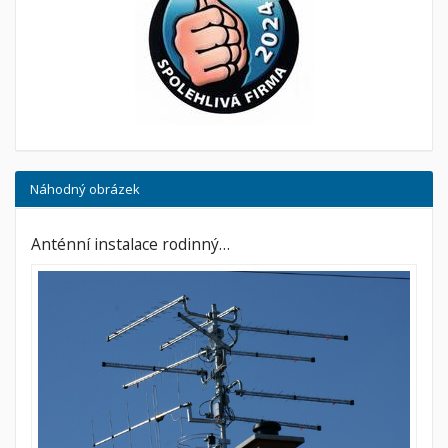
Náhodný obrázek
Anténní instalace rodinný…