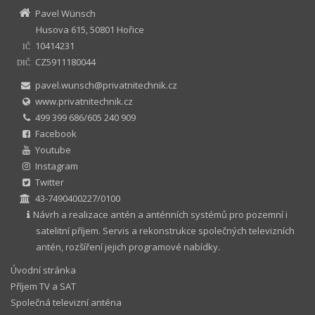
Pavel Wünsch
Husova 615, 50801 Hořice
10414231
IČ
CZ5911180044
DIČ
pavel.wunsch@privatnitechnik.cz
www.privatnitechnik.cz
499 399 686/605 240 909
Facebook
Youtube
Instagram
Twitter
43-7490400227/0100
Návrh a realizace antén a anténních systémů pro pozemní i
satelitní příjem. Servis a rekonstrukce společných televizních
antén, rozšíření jejich programové nabídky.
Úvodní stránka
Příjem TV a SAT
Společná televizní anténa