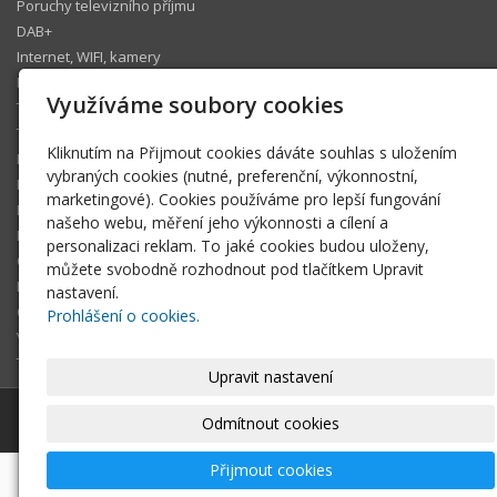
Poruchy televizního příjmu
DAB+
Internet, WIFI, kamery
IP telefonie
Využíváme soubory cookies
Televizní operátoři
Technický koutek
Kliknutím na Přijmout cookies dáváte souhlas s uložením
Ke stažení
vybraných cookies (nutné, preferenční, výkonnostní,
Fotogalerie
marketingové). Cookies používáme pro lepší fungování
Pomáhám
našeho webu, měření jeho výkonnosti a cílení a
Blog
personalizaci reklam. To jaké cookies budou uloženy,
Členská sekce
můžete svobodně rozhodnout pod tlačítkem Upravit
FAQ
nastavení.
O tomto webu
Prohlášení o cookies.
Volné termíny
Technická podpora Šlágr Rádio
Upravit nastavení
© 2026
Pavel Wünsch
-
|
Mapa webu
Odmítnout cookies
Přijmout cookies
-
webové stránky
s AI,
doména
a
webhosting
u jediného