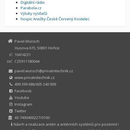
Digitální rádio
Parabola.cz
Výluky vysílačů
hospic Anežky České Červený Kostelec
Pavel Wünsch
Husova 615, 50801 Hořice
10414231
IČ
CZ5911180044
DIČ
pavel.wunsch@privatnitechnik.cz
www.privatnitechnik.cz
499 399 686/605 240 909
Facebook
Youtube
Instagram
Twitter
43-7490400227/0100
Návrh a realizace antén a anténních systémů pro pozemní i