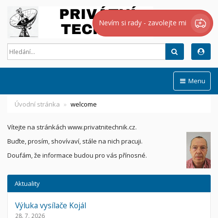
Nevím si rady - zavolejte mi
Hledat
Menu
Úvodní stránka
welcome
Vítejte na stránkách www.privatnitechnik.cz.
Buďte, prosím, shovívaví, stále na nich pracuji.
Doufám, že informace budou pro vás přínosné.
Aktuality
Výluka vysílače Kojál
28. 7. 2026