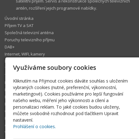
satelitní příjem. Servis a rekonstrukce společných televizních
antén, rozšíření jejich programové nabídky.
Úvodní stránka
Příjem TV a SAT
Společná televizní anténa
Poruchy televizního příjmu
DAB+
Internet, WIFI, kamery
IP telefonie
Využíváme soubory cookies
Televizní operátoři
Technický koutek
Kliknutím na Přijmout cookies dáváte souhlas s uložením
Ke stažení
vybraných cookies (nutné, preferenční, výkonnostní,
Fotogalerie
marketingové). Cookies používáme pro lepší fungování
Pomáhám
našeho webu, měření jeho výkonnosti a cílení a
Blog
personalizaci reklam. To jaké cookies budou uloženy,
Členská sekce
můžete svobodně rozhodnout pod tlačítkem Upravit
FAQ
nastavení.
O tomto webu
Prohlášení o cookies.
Volné termíny