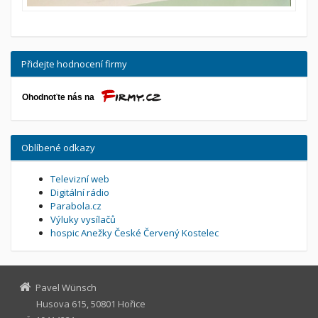
Přidejte hodnocení firmy
Oblíbené odkazy
Televizní web
Digitální rádio
Parabola.cz
Výluky vysílačů
hospic Anežky České Červený Kostelec
Pavel Wünsch
Husova 615, 50801 Hořice