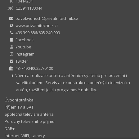
10414231
IČ
CZ5911180044
DIČ
pavel.wunsch@privatnitechnik.cz
www.privatnitechnik.cz
499 399 686/605 240 909
Facebook
Youtube
Instagram
Twitter
43-7490400227/0100
Návrh a realizace antén a anténních systémů pro pozemní i
satelitní příjem. Servis a rekonstrukce společných televizních
antén, rozšíření jejich programové nabídky.
Úvodní stránka
Příjem TV a SAT
Společná televizní anténa
Poruchy televizního příjmu
DAB+
Internet, WIFI, kamery