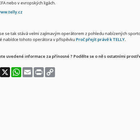
EFA nebo v evropských ligách.
ww.telly.cz
se se tak stává velmi zajímavým operátorem z pohledu nabízených sporto
é nabídce tohoto operátora v příspěvku
Proč přejít právě k TELLY
.
te uvedené informace za přínosné ? Podělte se o ně s ostatními prostřed
Facebook
X
WhatsApp
Email
Print
Copy
Link