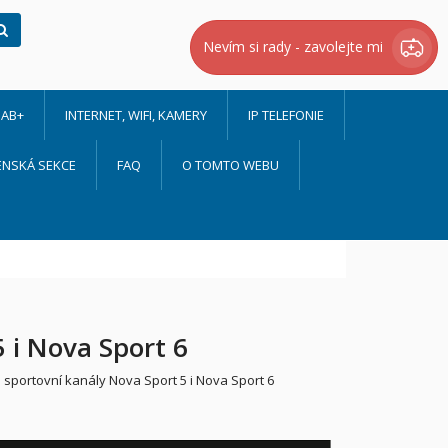
Hledat
Nevím si rady - zavolejte mi
AB+
INTERNET, WIFI, KAMERY
IP TELEFONIE
ENSKÁ SEKCE
FAQ
O TOMTO WEBU
 i Nova Sport 6
é sportovní kanály Nova Sport 5 i Nova Sport 6