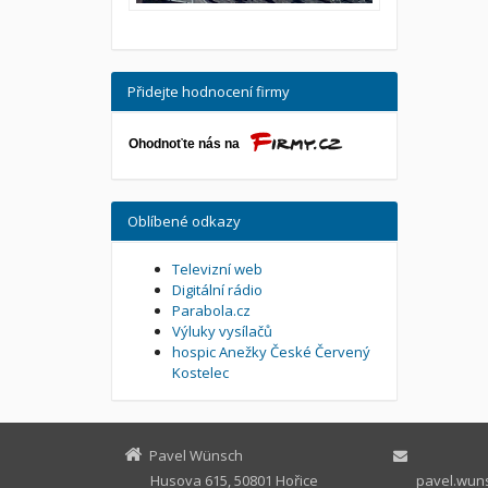
Přidejte hodnocení firmy
Oblíbené odkazy
Televizní web
Digitální rádio
Parabola.cz
Výluky vysílačů
hospic Anežky České Červený
Kostelec
Pavel Wünsch
Husova 615, 50801 Hořice
pavel.wuns