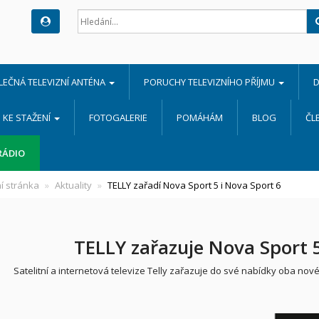
LEČNÁ TELEVIZNÍ ANTÉNA
PORUCHY TELEVIZNÍHO PŘÍJMU
D
KE STAŽENÍ
FOTOGALERIE
POMÁHÁM
BLOG
ČL
RÁDIO
í stránka
Aktuality
TELLY zařadí Nova Sport 5 i Nova Sport 6
TELLY zařazuje Nova Sport 5
Satelitní a internetová televize Telly zařazuje do své nabídky oba nov