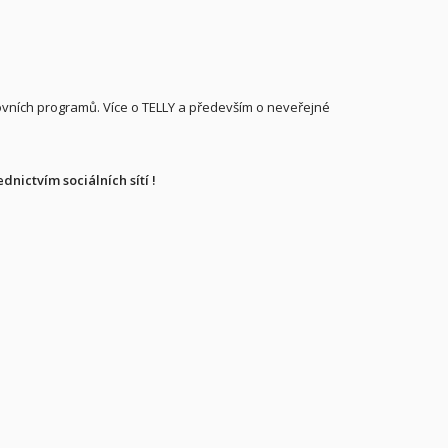
vních programů. Více o TELLY a především o neveřejné
nictvím sociálních sítí !