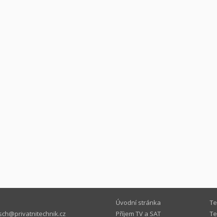
Úvodní stránka
Te
ch@privatnitechnik.cz
Příjem TV a SAT
Te