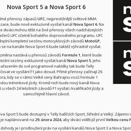
Nova Sport 5 a Nova Sport 6
římé přenosy zápasů
UFC
, nejprestižnější světové MMA
zace, bude nově exkluzivně vysílat kanál
Nova Sport 6
. Na
e diváci mohou těšit na živé přenosy všech nadcházejících
ečerů UFC včetně bohatého doprovodného programu. UFC
doplní kompletní sezónu motocyklových závodů
MotoGP
,
á se na kanále Nova Sport 6 bude taktéž výhradně vysílat.
í změna nastává u přenosů závodů
Formule 1
, které bude
etošní sezóny exkluzivně vysílat kanál
Nova Sport 5
. Jeho
zařazením do své programové nabídky tak bude Telly
čovat ve vysílání F1 jako dosud. Přímé přenosy začínají 29.
ora, kdy se v rámci Velké ceny Bahrajnu vozů Formule 1
edou tréninkové jízdy. Kromě nich bude nový kanál Nova
5 u všech 24 letošních závodů F1 vysílat i kvalifikační jízdy a
samozřejmě hlavní závod.
va Sport 5 bude dostupný v Telly balíčcích Sport, Střední a Velký. Zájemci o
 je naplánované na
29. února 2024
, aby diváci viděli již první
Velkou cenu 
 dohody je i prodloužení práv na vysílání kanálů Nova Sport 3 a Nova Sport 