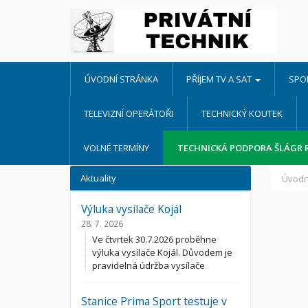
ÚVODNÍ STRÁNKA
PŘÍJEM TV A SAT
SPO
TELEVIZNÍ OPERÁTOŘI
TECHNICKÝ KOUTEK
VOLNÉ TERMÍNY
TECHNICKÁ PODPORA ŠLÁGR 
Aktuality
Úvodn
Výluka vysílače Kojál
28. 7. 2026
Ve čtvrtek 30.7.2026 proběhne
výluka vysílače Kojál. Důvodem je
pravidelná údržba vysílače
Stanice Prima Sport testuje v