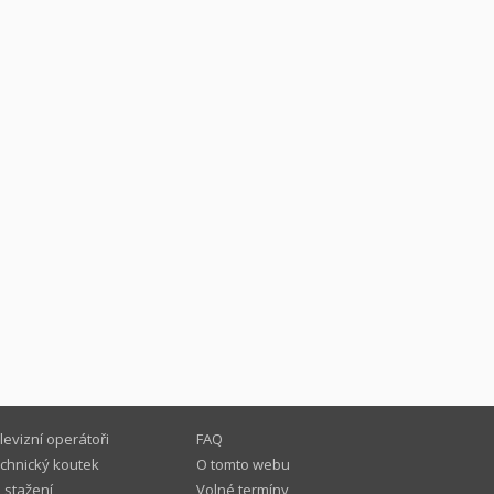
levizní operátoři
FAQ
chnický koutek
O tomto webu
 stažení
Volné termíny