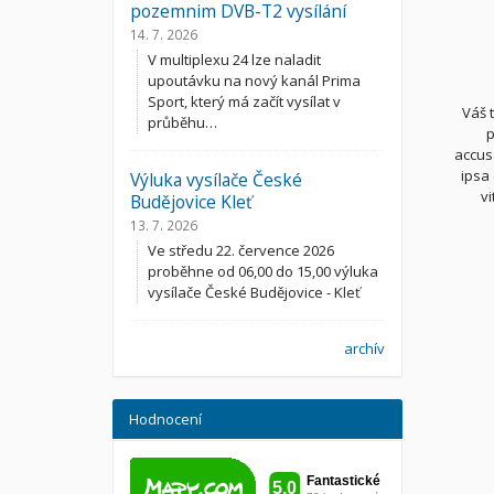
pozemnim DVB-T2 vysílání
14. 7. 2026
V multiplexu 24 lze naladit
upoutávku na nový kanál Prima
Sport, který má začít vysílat v
Váš 
průběhu…
p
accus
ipsa 
Výluka vysílače České
v
Budějovice Kleť
13. 7. 2026
Ve středu 22. července 2026
proběhne od 06,00 do 15,00 výluka
vysílače České Budějovice - Kleť
archív
Hodnocení