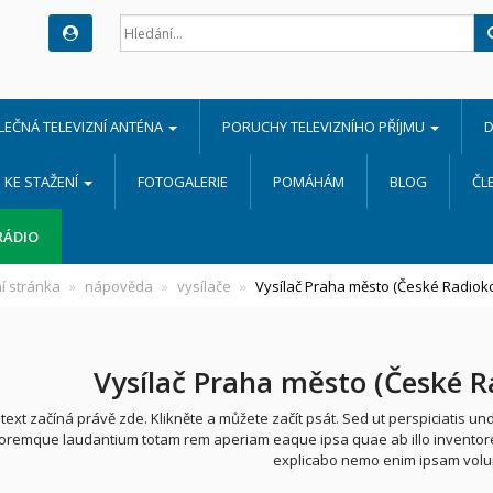
LEČNÁ TELEVIZNÍ ANTÉNA
PORUCHY TELEVIZNÍHO PŘÍJMU
D
KE STAŽENÍ
FOTOGALERIE
POMÁHÁM
BLOG
ČL
RÁDIO
í stránka
nápověda
vysílače
Vysílač Praha město (České Radiok
Vysílač Praha město (České 
 text začíná právě zde. Klikněte a můžete začít psát. Sed ut perspiciatis u
oremque laudantium totam rem aperiam eaque ipsa quae ab illo inventore ve
explicabo nemo enim ipsam volu