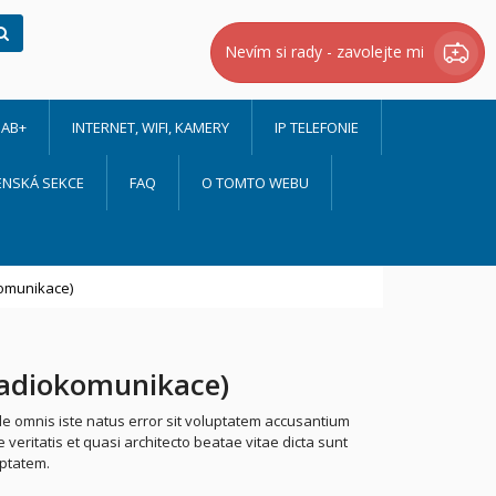
Hledat
Nevím si rady - zavolejte mi
AB+
INTERNET, WIFI, KAMERY
IP TELEFONIE
ENSKÁ SEKCE
FAQ
O TOMTO WEBU
omunikace)
Radiokomunikace)
nde omnis iste natus error sit voluptatem accusantium
ritatis et quasi architecto beatae vitae dicta sunt
ptatem.