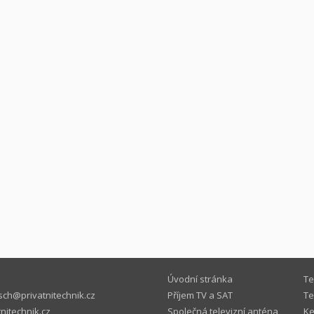
Úvodní stránka
Te
ch@privatnitechnik.cz
Příjem TV a SAT
Te
nitechnik.cz
Společná televizní anténa
Ke