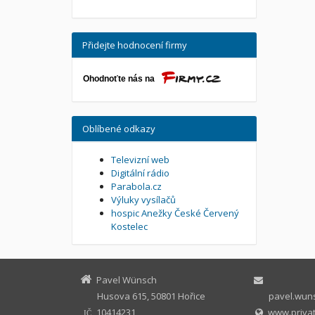
Přidejte hodnocení firmy
Oblíbené odkazy
Televizní web
Digitální rádio
Parabola.cz
Výluky vysílačů
hospic Anežky České Červený
Kostelec
Pavel Wünsch
Husova 615, 50801 Hořice
pavel.wuns
10414231
www.privat
IČ