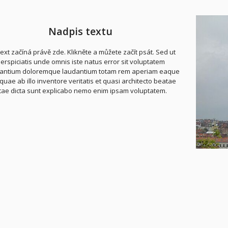
Nadpis textu
text začíná právě zde. Klikněte a můžete začít psát. Sed ut
erspiciatis unde omnis iste natus error sit voluptatem
antium doloremque laudantium totam rem aperiam eaque
quae ab illo inventore veritatis et quasi architecto beatae
itae dicta sunt explicabo nemo enim ipsam voluptatem.