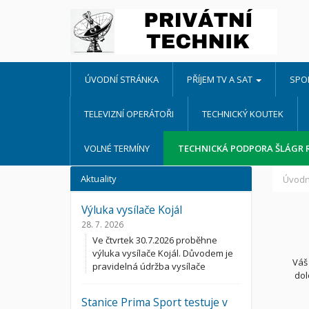
ÚVODNÍ STRÁNKA
PŘÍJEM TV A SAT
SPO
TELEVIZNÍ OPERÁTOŘI
TECHNICKÝ KOUTEK
VOLNÉ TERMÍNY
TECHNICKÁ PODPORA ŠLÁGR 
Aktuality
Úvodn
Výluka vysílače Kojál
28. 7. 2026
Ve čtvrtek 30.7.2026 proběhne
výluka vysílače Kojál. Důvodem je
Váš
pravidelná údržba vysílače
dol
Stanice Prima Sport testuje v