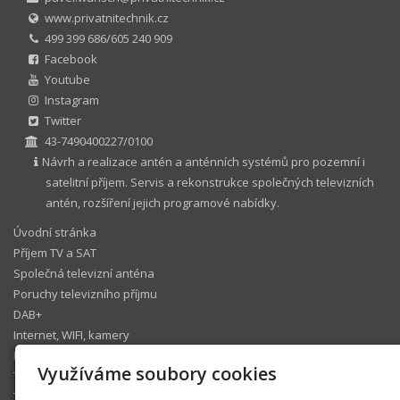
www.privatnitechnik.cz
499 399 686/605 240 909
Facebook
Youtube
Instagram
Twitter
43-7490400227/0100
Návrh a realizace antén a anténních systémů pro pozemní i
satelitní příjem. Servis a rekonstrukce společných televizních
antén, rozšíření jejich programové nabídky.
Úvodní stránka
Příjem TV a SAT
Společná televizní anténa
Poruchy televizního příjmu
DAB+
Internet, WIFI, kamery
IP telefonie
Využíváme soubory cookies
Televizní operátoři
Technický koutek