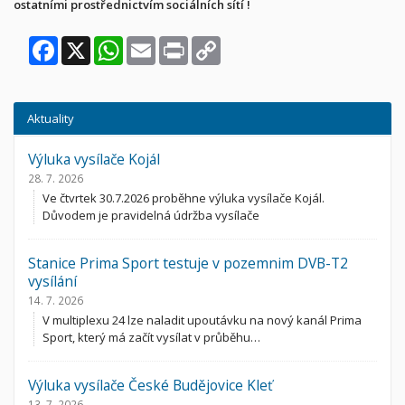
ostatními prostřednictvím sociálních sítí !
Facebook
X
WhatsApp
Email
Print
Copy
Link
Aktuality
Výluka vysílače Kojál
28. 7. 2026
Ve čtvrtek 30.7.2026 proběhne výluka vysílače Kojál.
Důvodem je pravidelná údržba vysílače
Stanice Prima Sport testuje v pozemnim DVB-T2
vysílání
14. 7. 2026
V multiplexu 24 lze naladit upoutávku na nový kanál Prima
Sport, který má začít vysílat v průběhu…
Výluka vysílače České Budějovice Kleť
13. 7. 2026