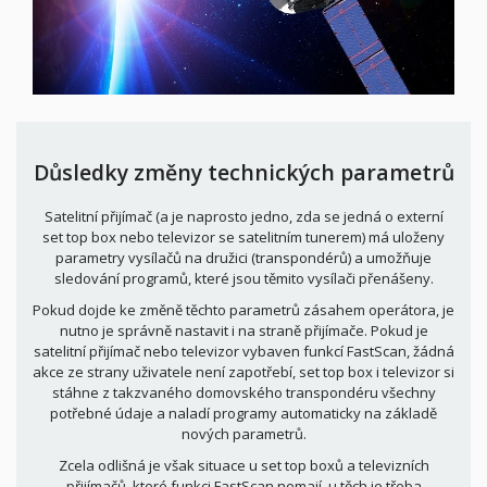
Důsledky změny technických parametrů
Satelitní přijímač (a je naprosto jedno, zda se jedná o externí
set top box nebo televizor se satelitním tunerem) má uloženy
parametry vysílačů na družici (transpondérů) a umožňuje
sledování programů, které jsou těmito vysílači přenášeny.
Pokud dojde ke změně těchto parametrů zásahem operátora, je
nutno je správně nastavit i na straně přijímače. Pokud je
satelitní přijímač nebo televizor vybaven funkcí FastScan, žádná
akce ze strany uživatele není zapotřebí, set top box i televizor si
stáhne z takzvaného domovského transpondéru všechny
potřebné údaje a naladí programy automaticky na základě
nových parametrů.
Zcela odlišná je však situace u set top boxů a televizních
přijímačů, které funkci FastScan nemají, u těch je třeba