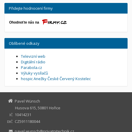
Přidejte hodnocení firmy
Oblíbené odkazy
Televizní web
Digitální rádio
Parabola.cz
Výluky vysílačů
hospic Anežky České Červený Kostelec
Pavel Wünsch
Husova 615, 50801 Hořice
10414231
IČ
CZ5911180044
DIČ
pavel.wunsch@privatnitechnik.cz