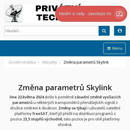
Nevím si rady - zavolejte mi
Hledat
Menu
Úvodní stránka
Aktuality
Změna parametrů Skylink
Změna parametrů Skylink
Dne 22.května 2024
došlo k poměrně
zásadní změně vysílacích
parametrů
u některých transpondérů přenášejících signál z
družice směrem k divákovi.
Změny se týkají
i uživatelů satelitní
platformy
freeSAT
, kteří již přešli na distribuci programů z
pozice
23,5 stupňů východně
, tato pozice je pro obě platformy
shodná.