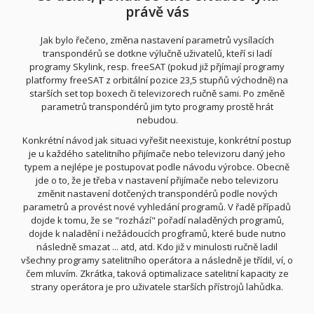
právě vás
Jak bylo řečeno, změna nastavení parametrů vysílacích
transpondérů se dotkne výlučně uživatelů, kteří si ladí
programy Skylink, resp. freeSAT (pokud již přjímají programy
platformy freeSAT z orbitální pozice 23,5 stupňů východně) na
starších set top boxech či televizorech ručně sami. Po změně
parametrů transpondérů jim tyto programy prostě hrát
nebudou.
Konkrétní návod jak situaci vyřešit neexistuje, konkrétní postup
je u každého satelitního přijímače nebo televizoru daný jeho
typem a nejlépe je postupovat podle návodu výrobce. Obecně
jde o to, že je třeba v nastavení přijímače nebo televizoru
změnit nastavení dotčených transpondérů podle nových
parametrů a provést nové vyhledání programů. V řadě případů
dojde k tomu, že se "rozhází" pořadí naladěných programů,
dojde k naladění i nežádoucích progframů, které bude nutno
následně smazat ... atd, atd. Kdo již v minulosti ručně ladil
všechny programy satelitního operátora a následně je třídil, ví, o
čem mluvím. Zkrátka, taková optimalizace satelitní kapacity ze
strany operátora je pro uživatele starších přístrojů lahůdka.