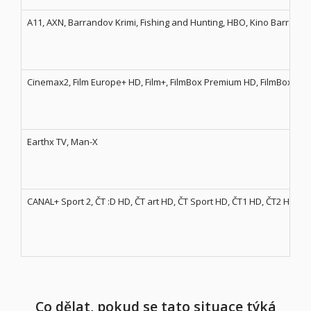
A11, AXN, Barrandov Krimi, Fishing and Hunting, HBO, Kino Barran
Cinemax2, Film Europe+ HD, Film+, FilmBox Premium HD, FilmBox Sta
Earthx TV, Man-X
CANAL+ Sport 2, ČT :D HD, ČT art HD, ČT Sport HD, ČT1 HD, ČT2 HD, Č
Co dělat, pokud se tato situace týká