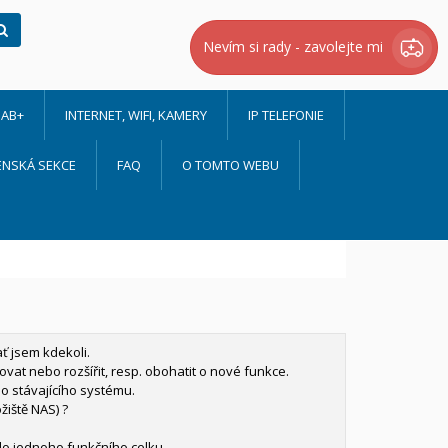
Hledat
Nevím si rady - zavolejte mi
AB+
INTERNET, WIFI, KAMERY
IP TELEFONIE
ENSKÁ SEKCE
FAQ
O TOMTO WEBU
ť jsem kdekoli.
at nebo rozšířit, resp. obohatit o nové funkce.
o stávajícího systému.
žiště NAS) ?
 do jednoho funkčního celku.