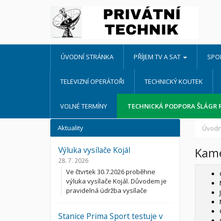
ÚVODNÍ STRÁNKA
PŘÍJEM TV A SAT
SPO
TELEVIZNÍ OPERÁTOŘI
TECHNICKÝ KOUTEK
VOLNÉ TERMÍNY
TECHNICKÁ PODPORA ŠLÁGR 
Aktuality
Úvodn
Výluka vysílače Kojál
Kame
28. 7. 2026
Ve čtvrtek 30.7.2026 proběhne
výluka vysílače Kojál. Důvodem je
pravidelná údržba vysílače
Stanice Prima Sport testuje v