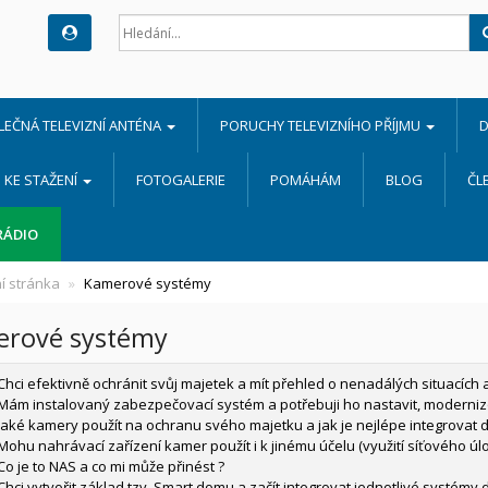
LEČNÁ TELEVIZNÍ ANTÉNA
PORUCHY TELEVIZNÍHO PŘÍJMU
D
KE STAŽENÍ
FOTOGALERIE
POMÁHÁM
BLOG
ČL
RÁDIO
í stránka
Kamerové systémy
rové systémy
Chci efektivně ochránit svůj majetek a mít přehled o nenadálých situacích a
Mám instalovaný zabezpečovací systém a potřebuji ho nastavit, modernizov
Jaké kamery použít na ochranu svého majetku a jak je nejlépe integrovat d
Mohu nahrávací zařízení kamer použít i k jinému účelu (využití síťového úlo
Co je to NAS a co mi může přinést ?
Chci vytvořit základ tzv. Smart domu a začít integrovat jednotlivé systémy