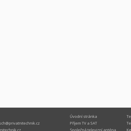
Úvodní stránka
Te
ch@privatnitechnik.cz
Příjem TV a SAT
Te
nitechnik.cz
Společná televizní anténa
Ke