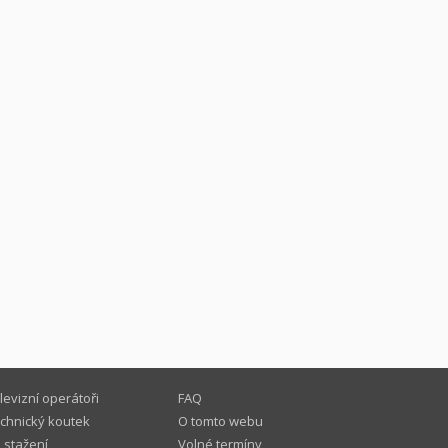
levizní operátoři
FAQ
chnický koutek
O tomto webu
 stažení
Volné termíny