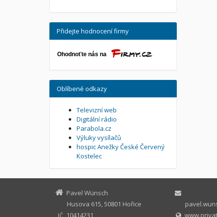
Přidejte hodnocení firmy
Oblíbené odkazy
Televizní web
Digitální rádio
Parabola.cz
Výluky vysílačů
hospic Anežky České Červený
Kostelec
Pavel Wünsch
Husova 615, 50801 Hořice
pavel.wuns
10414231
www.privat
IČ