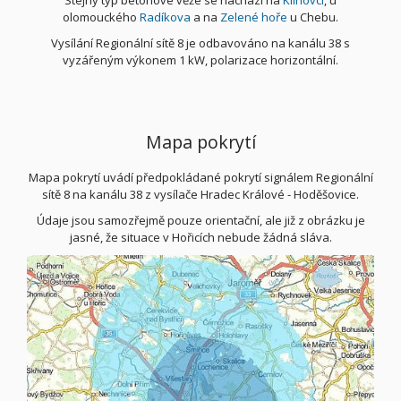
olomouckého
Radíkova
a na
Zelené hoře
u Chebu.
Vysílání Regionální sítě 8 je odbavováno na kanálu 38 s
vyzářeným výkonem 1 kW, polarizace horizontální.
Mapa pokrytí
Mapa pokrytí uvádí předpokládané pokrytí signálem Regionální
sítě 8 na kanálu 38 z vysílače Hradec Králové - Hoděšovice.
Údaje jsou samozřejmě pouze orientační, ale již z obrázku je
jasné, že situace v Hořicích nebude žádná sláva.