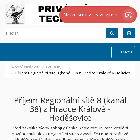
Nevím si rady - zavolejte mi
Hledat
Menu
Úvodní stránka
Aktuality
Příjem Regionální sítě 8 (kanál 38) z Hradce Králové v Hořicích
Příjem Regionální sítě 8 (kanál
38) z Hradce Králové -
Hoděšovice
Před několika týdny zahájily České Radiokomunikace vysílání
nového multiplexu Regionální sítě 8 z vysílače Hradec Králové
Hoděšovice. Vysílání je odbavováno z věže v Hoděšovicích