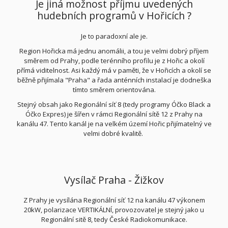
Je jiná možnost příjmu uvedených
hudebních programů v Hořicích ?
Je to paradoxní ale je.
Region Hořicka má jednu anomálii, a tou je velmi dobrý příjem
směrem od Prahy, podle terénního profilu je z Hořic a okolí
přímá viditelnost. Asi každý má v paměti, že v Hořicích a okolí se
běžně přijímala "Praha" a řada anténních instalací je dodneška
tímto směrem orientována.
Stejný obsah jako Regionální síť 8 (tedy programy Óčko Black a
Óčko Expres) je šířen v rámci Regionální sítě 12 z Prahy na
kanálu 47. Tento kanál je na velkém území Hořic přijímatelný ve
velmi dobré kvalitě.
Vysílač Praha - Žižkov
Z Prahy je vysílána Regionální síť 12 na kanálu 47 výkonem
20kW, polarizace VERTIKÁLNÍ, provozovatel je stejný jako u
Regionální sitě 8, tedy České Radiokomunikace.