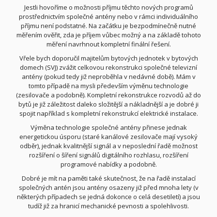
Jestli hovoříme o možnosti příjmu těchto nových programů
prostřednictvím společné antény nebo v rámci individuálního
příjmu není podstatné. Na začátku je bezpodmínečně nutné
měřením ověřit, zda je příjem vůbec možný a na základě tohoto
měření navrhnout kompletní finální řešení.
Vřele bych doporučil majitelům bytových jednotek v bytových
domech (SVJ) zvážit celkovou rekonstrukci společné televizní
antény (pokud tedy již neproběhla v nedávné době). Mám v
tomto případě na mysli především výměnu technologie
(zesilovače a podobně). Kompletní rekonstrukce rozvodů až do
bytů je již záležitost daleko složitější a nákladnější a je dobré ji
spojit například s kompletní rekonstrukcí elektrické instalace.
Výměna technologie společné antény přinese jednak
energetickou úsporu (staré kanálové zesilovače mají vysoký
odběr), jednak kvalitnější signál a v neposlední řadě možnost
rozšíření o šíření signálů digitálního rozhlasu, rozšíření
programové nabídky a podobně.
Dobré je mít na paměti také skutečnost, že na řadě instalací
společných antén jsou antény osazeny již před mnoha lety (v
některých případech se jedná dokonce o celá desetiletí) a jsou
tudíž již za hranicí mechanické pevnosti a spolehlivosti.