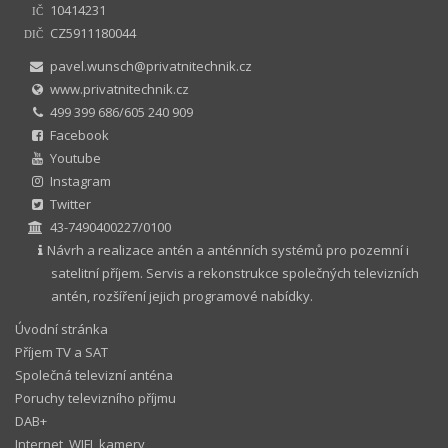
10414231
IČ
CZ5911180044
DIČ
pavel.wunsch@privatnitechnik.cz
www.privatnitechnik.cz
499 399 686/605 240 909
Facebook
Youtube
Instagram
Twitter
43-7490400227/0100
Návrh a realizace antén a anténních systémů pro pozemní i
satelitní příjem. Servis a rekonstrukce společných televizních
antén, rozšíření jejich programové nabídky.
Úvodní stránka
Příjem TV a SAT
Společná televizní anténa
Poruchy televizního příjmu
DAB+
Internet, WIFI, kamery