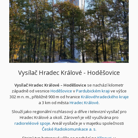
Vysílač Hradec Králové - Hoděšovice
Vysílač Hradec Králové – Hoděšovice
se nachází kilometr
západně od vesnice
Hoděšovice
v
Pardubickém kraji
ve výšce
302 m n. m., přibližně 900 m od hranice
Královéhradeckého kraje
a 3 km od města
Hradec Králové
.
Slouží jako regionální rozhlasový a dříve i televizní vysílač pro
Hradec Králové a okolí. Zároveň je věž využívána pro
radioreléové spoje
. Areál vysílače je v majetku společnosti
České Radiokomunikace a. s.
Stejný typ betonové věže se nachází na
Klínovci
, u