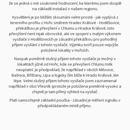
že se jedná o mé soukromé hodnocení, ke kterému jsem dospěl
na základě instalací v našem regionu.
Vysvětlení je po bližším zkoumání velmi prosté - jak vyplývá z
terenního profilu z Hořic směrem Hradec Králové - Hoděšovice,
překážkou je převýšení v Chlumu u Hradce Králové, toto
převýšení není nijak obrovské, ale ve spojení s malým výkonem
vysílače v Hoděšovicích je zásadní překážkou pro pohodlný
příjem vysílání z tohoto vysílače. Výjimku tvoří pouze nejvýše
položené lokality v Hořicích.
Naopak poměrně slušný příjem tohoto vysílače je možný v
lokalitách jižně od Hořic, kde se převýšení Chlumu tolik
neuplatní. Je předpoklad, že například v obcích Milovice,
Bašnice, Bříšťany, Lípa a logicky čím blíže k Hradci Králové, tím
lépe. Velmi slušný příjem tohoto vysílače jsem zaznamenal
například v obci Vřesník (protože je položena poměrně vysoko a
zřejmě je tam přímý výhled na vysílač.
Platí samozřejmě základní poučka - zásadní je měření signálu v
předpokládaném místě příjmu.