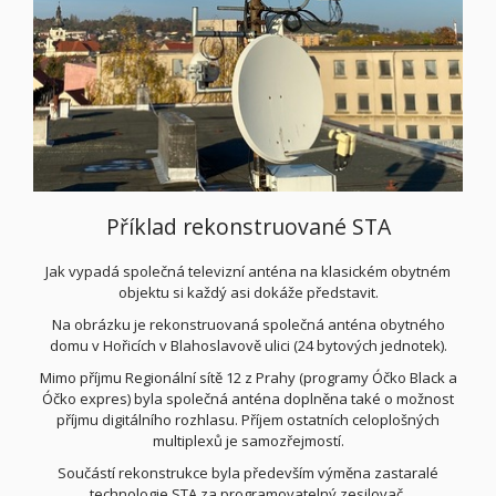
Příklad rekonstruované STA
Jak vypadá společná televizní anténa na klasickém obytném
objektu si každý asi dokáže představit.
Na obrázku je rekonstruovaná společná anténa obytného
domu v Hořicích v Blahoslavově ulici (24 bytových jednotek).
Mimo příjmu Regionální sítě 12 z Prahy (programy Óčko Black a
Óčko expres) byla společná anténa doplněna také o možnost
příjmu digitálního rozhlasu. Příjem ostatních celoplošných
multiplexů je samozřejmostí.
Součástí rekonstrukce byla především výměna zastaralé
technologie STA za programovatelný zesilovač.