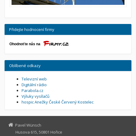
Přidejte hodnocení firmy
Oblíbené odkazy
Televizní web
Digitální rádio
Parabola.cz
Výluky vysílačů
hospic Anežky České Červený Kostelec
Pavel Wünsch
Husova 615, 50801 Hořice