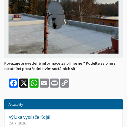
Považujete uvedené informace za přínosné ? Podělte se o ně s
ostatními prostřednictvím sociálních sítí !
Facebook
X
WhatsApp
Email
Print
Copy
Link
Aktuality
Výluka vysílače Kojál
28. 7. 2026