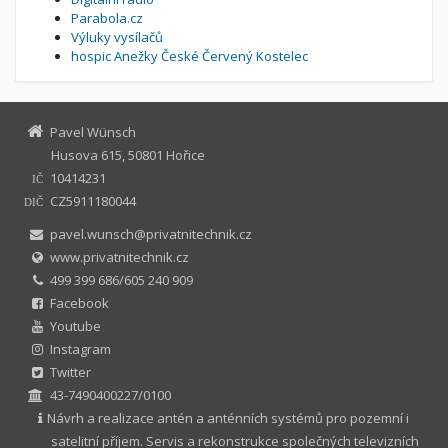
Parabola.cz
Výluky vysílačů
hospic Anežky České Červený Kostelec
Pavel Wünsch
Husova 615, 50801 Hořice
10414231
IČ
CZ5911180044
DIČ
pavel.wunsch@privatnitechnik.cz
www.privatnitechnik.cz
499 399 686/605 240 909
Facebook
Youtube
Instagram
Twitter
43-7490400227/0100
Návrh a realizace antén a anténních systémů pro pozemní i
satelitní příjem. Servis a rekonstrukce společných televizních