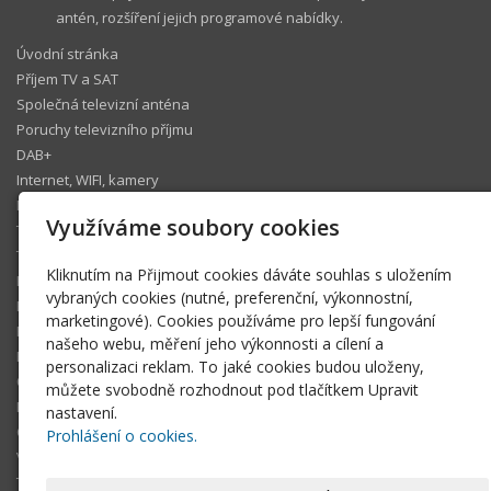
antén, rozšíření jejich programové nabídky.
Úvodní stránka
Příjem TV a SAT
Společná televizní anténa
Poruchy televizního příjmu
DAB+
Internet, WIFI, kamery
IP telefonie
Využíváme soubory cookies
Televizní operátoři
Technický koutek
Kliknutím na Přijmout cookies dáváte souhlas s uložením
Ke stažení
vybraných cookies (nutné, preferenční, výkonnostní,
Fotogalerie
marketingové). Cookies používáme pro lepší fungování
Pomáhám
našeho webu, měření jeho výkonnosti a cílení a
Blog
personalizaci reklam. To jaké cookies budou uloženy,
Členská sekce
můžete svobodně rozhodnout pod tlačítkem Upravit
FAQ
nastavení.
O tomto webu
Prohlášení o cookies.
Volné termíny
Technická podpora Šlágr Rádio