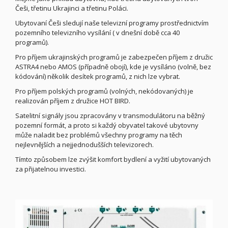
Češi, třetinu Ukrajinci a třetinu Poláci.
Ubytovaní Češi sledují naše televizní programy prostřednictvím
pozemního televizního vysílání ( v dnešní době cca 40
programů).
Pro příjem ukrajinských programů je zabezpečen příjem z družic
ASTRA4 nebo AMOS (případně obojí), kde je vysíláno (volně, bez
kódování) několik desítek programů, z nich lze vybrat.
Pro příjem polských programů (volných, nekódovaných) je
realizován příjem z družice HOT BIRD.
Satelitní signály jsou zpracovány v transmodulátoru na běžný
pozemní formát, a proto si každý obyvatel takové ubytovny
může naladit bez problémů všechny programy na těch
nejlevnějších a nejjednodušších televizorech.
Tímto způsobem lze zvýšit komfort bydlení a vyžití ubytovaných
za přijatelnou investici.