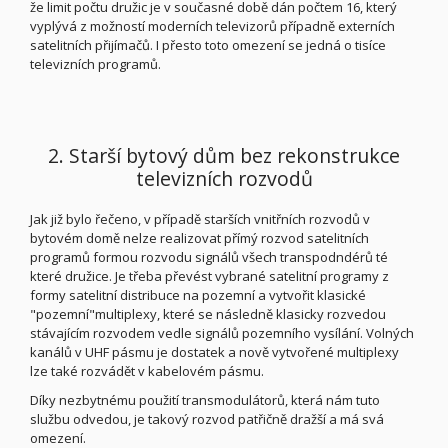
že limit počtu družic je v současné době dán počtem 16, který
vyplývá z možností moderních televizorů případně externích
satelitních přijímačů. I přesto toto omezení se jedná o tisíce
televizních programů.
2. Starší bytový dům bez rekonstrukce
televizních rozvodů
Jak již bylo řečeno, v případě starších vnitřních rozvodů v
bytovém domě nelze realizovat přímý rozvod satelitních
programů formou rozvodu signálů všech transpodndérů té
které družice. Je třeba převést vybrané satelitní programy z
formy satelitní distribuce na pozemní a vytvořit klasické
"pozemní"multiplexy, které se následně klasicky rozvedou
stávajícím rozvodem vedle signálů pozemního vysílání. Volných
kanálů v UHF pásmu je dostatek a nově vytvořené multiplexy
lze také rozvádět v kabelovém pásmu.
Díky nezbytnému použití transmodulátorů, která nám tuto
službu odvedou, je takový rozvod patřičně dražší a má svá
omezení.