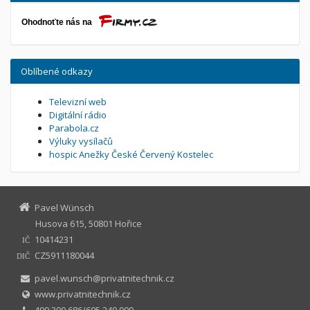
Oblíbené odkazy
Televizní web
Digitální rádio
Parabola.cz
Výluky vysílačů
hospic Anežky České Červený Kostelec
Pavel Wünsch
Husova 615, 50801 Hořice
10414231
IČ
CZ5911180044
DIČ
pavel.wunsch@privatnitechnik.cz
www.privatnitechnik.cz
499 399 686/605 240 909