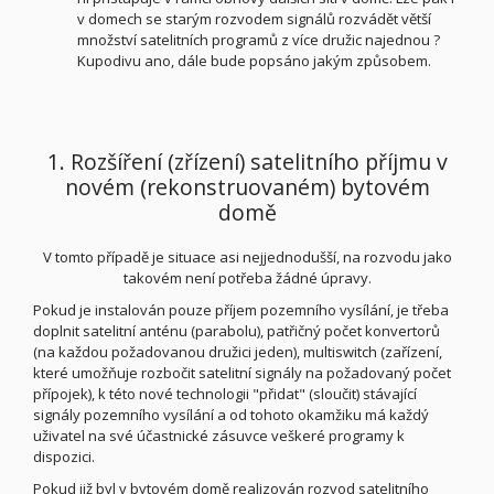
v domech se starým rozvodem signálů rozvádět větší
množství satelitních programů z více družic najednou ?
Kupodivu ano, dále bude popsáno jakým způsobem.
1. Rozšíření (zřízení) satelitního příjmu v
novém (rekonstruovaném) bytovém
domě
V tomto případě je situace asi nejjednodušší, na rozvodu jako
takovém není potřeba žádné úpravy.
Pokud je instalován pouze příjem pozemního vysílání, je třeba
doplnit satelitní anténu (parabolu), patřičný počet konvertorů
(na každou požadovanou družici jeden), multiswitch (zařízení,
které umožňuje rozbočit satelitní signály na požadovaný počet
přípojek), k této nové technologii "přidat" (sloučit) stávající
signály pozemního vysílání a od tohoto okamžiku má každý
uživatel na své účastnické zásuvce veškeré programy k
dispozici.
Pokud již byl v bytovém domě realizován rozvod satelitního