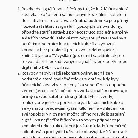
Rozdvody signálů jsou již řešeny tak, že každá účastnická
zásuvka je připojena samostatným koaxiálním kabelem
do centrálního rozbočovače (
nutná podmínka pro přímý
rozvod satelitních signálů
). Typicky jde o nové domy,
případně starší zastavbu po rekostrukci společné antény
a dalších rozvodů. Takové rozvody jsou již realizovány s
použitím moderních koaxiálních kabelů a vyhovují
zpravidla bez problémů pro rozvod celého spektra
kmitočtů jak pro TV vysílání (pozemní i satelitní), tak pro
rozvod dalších požadovaných signálů například FM nebo
digitálního DAB+ rozhlasu.
Rozvody nebyly ještě rekonstruovány. Jedná se v
podstatě o staré společné televizní antény, kdy byly
účastnické zásuvky zapojeny "za sebou" na stoupacím
vedení (tento starší způsob rozvodu signálů
nedovoluje
přímý rozvod satelitních signálů)
. Tyto rozvody,
realizované ještě za použití starých koaxiálních kabelů,
se vyznačují především vyšším útlumem a vzhledem ke
své topologii v nich není možno přímo rozvádět satelitní
signál. Asi nejčistším řešením v takových případech je
kompletní rekostrukce, která je však nákladná, poměrně
zdlouhavá a pro bydlící uživatele obtěžující. Většinou se k
ní přistupuje v rámci obnovy dalších sítí v domě. Lze pak i