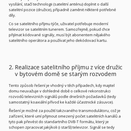
vysílání, stačí technologii (satelitní anténu) doplnit o další
satelitní pozice (družice), případně zaměnit některé potřebné
díly.
Co se satelitního příjmu týče, uživatel potřebuje moderní
televizor se satelitním tunerem. Samozřejmě, pokud chce
přijímat kódované signály, musí být abonentem nějakého
satelitního operátora a používat jeho dekódovací kartu.
2. Realizace satelitního příjmu z více družic
v bytovém domě se starým rozvodem
Tento způsob řešení je vhodný v těch případech, kdy majitel
domu neuvažuje v dohledné době o celkové rekonstrukci
rozvodů televizních signálů podle dnešních požadavků (tedy
samostatný koaxiální přívod ke každé účastnické zásuvce).
Řešení je možné za použití takzvaného transmodulátoru, což je
zařízení, které umí přijmout omezený počet satelitních kanálů a
tyto pak převést do standartního DVB-T formátu, který je
schopen zpracovat jakýkoli (i starší) televizor. Signál se tedy