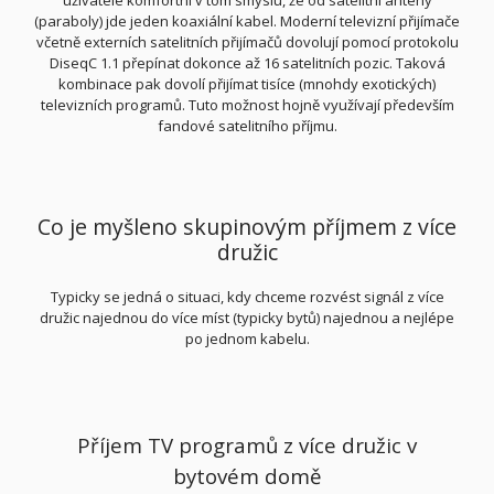
uživatele komfortní v tom smyslu, že od satelitní antény
(paraboly) jde jeden koaxiální kabel. Moderní televizní přijímače
včetně externích satelitních přijímačů dovolují pomocí protokolu
DiseqC 1.1 přepínat dokonce až 16 satelitních pozic. Taková
kombinace pak dovolí přijímat tisíce (mnohdy exotických)
televizních programů. Tuto možnost hojně využívají především
fandové satelitního příjmu.
Co je myšleno skupinovým příjmem z více
družic
Typicky se jedná o situaci, kdy chceme rozvést signál z více
družic najednou do více míst (typicky bytů) najednou a nejlépe
po jednom kabelu.
Příjem TV programů z více družic v
bytovém domě