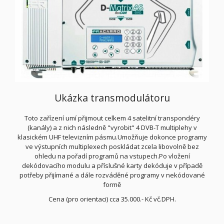
Ukázka transmodulátoru
Toto zařízení umí přijmout celkem 4 satelitní transpondéry
(kanály) a z nich následně "vyrobit" 4 DVB-T multiplehy v
klasickém UHF televizním pásmu.Umožňuje dokonce programy
ve výstupních multiplexech poskládat zcela libovolně bez
ohledu na pořadí programů na vstupech.Po vložení
dekódovacího modulu a příslušné karty dekóduje v případě
potřeby přijímané a dále rozváděné programy v nekódované
formě
Cena (pro orientaci) cca 35.000.- Kč vč.DPH.