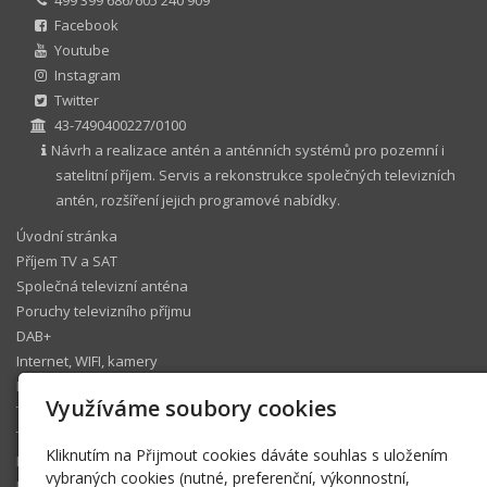
Facebook
Youtube
Instagram
Twitter
43-7490400227/0100
Návrh a realizace antén a anténních systémů pro pozemní i
satelitní příjem. Servis a rekonstrukce společných televizních
antén, rozšíření jejich programové nabídky.
Úvodní stránka
Příjem TV a SAT
Společná televizní anténa
Poruchy televizního příjmu
DAB+
Internet, WIFI, kamery
IP telefonie
Využíváme soubory cookies
Televizní operátoři
Technický koutek
Kliknutím na Přijmout cookies dáváte souhlas s uložením
Ke stažení
vybraných cookies (nutné, preferenční, výkonnostní,
Fotogalerie