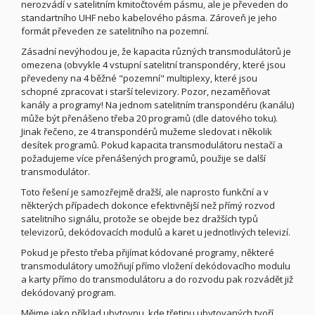
nerozvádí v satelitním kmitočtovém pásmu, ale je převeden do
standartního UHF nebo kabelového pásma. Zároveň je jeho
formát převeden ze satelitního na pozemní.
Zásadní nevýhodou je, že kapacita různých transmodulátorů je
omezena (obvykle 4 vstupní satelitní transpondéry, které jsou
převedeny na 4 běžné "pozemní" multiplexy, které jsou
schopné zpracovat i starší televizory. Pozor, nezaměňovat
kanály a programy! Na jednom satelitním transpondéru (kanálu)
může být přenášeno třeba 20 programů (dle datového toku).
Jinak řečeno, ze 4 transpondérů mužeme sledovat i několik
desítek programů. Pokud kapacita transmodulátoru nestačí a
požadujeme více přenášených programů, použije se další
transmodulátor.
Toto řešení je samozřejmě dražší, ale naprosto funkční a v
některých případech dokonce efektivnější než přímý rozvod
satelitního signálu, protože se obejde bez dražších typů
televizorů, dekódovacích modulů a karet u jednotlivých televizí.
Pokud je přesto třeba přijímat kódované programy, některé
transmodulátory umožňují přímo vložení dekódovacího modulu
a karty přímo do transmodulátoru a do rozvodu pak rozvádět již
dekódovaný program.
Mějme jako příklad ubytovnu, kde třetinu ubytovaných tvoří