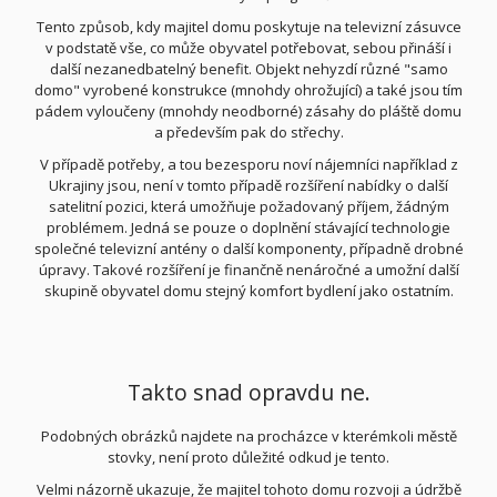
Tento způsob, kdy majitel domu poskytuje na televizní zásuvce
v podstatě vše, co může obyvatel potřebovat, sebou přináší i
další nezanedbatelný benefit. Objekt nehyzdí různé "samo
domo" vyrobené konstrukce (mnohdy ohrožující) a také jsou tím
pádem vyloučeny (mnohdy neodborné) zásahy do pláště domu
a především pak do střechy.
V případě potřeby, a tou bezesporu noví nájemníci například z
Ukrajiny jsou, není v tomto případě rozšíření nabídky o další
satelitní pozici, která umožňuje požadovaný příjem, žádným
problémem. Jedná se pouze o doplnění stávající technologie
společné televizní antény o další komponenty, případně drobné
úpravy. Takové rozšíření je finančně nenáročné a umožní další
skupině obyvatel domu stejný komfort bydlení jako ostatním.
Takto snad opravdu ne.
Podobných obrázků najdete na procházce v kterémkoli městě
stovky, není proto důležité odkud je tento.
Velmi názorně ukazuje, že majitel tohoto domu rozvoji a údržbě