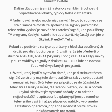
zaměstnavatele.
Dalším důvodem jsem již historicky vzniklé národnostně
vyprofilované lokality, typicky třeba vietnamské.
V řadě nových (nebo modernizovaných) bytových domech se
stalo samozřejmostí, že společně se signály pozemního
televizního vysíání je rozváděn i satelitní signál, kde jsou šířeny
TV programy českých satelitních operátorů. Nejčastěji pak jde o
Skylink, FreeSAT, Telly.
Pokud se podíváme na tyto operátory z hlediska používaných
družic pro distribuci programů, zjistíme, že jde předevší o
družice ASTRA3B, ASTRA1 (Skylink), Thor (FreeSAT a Telly), někdy
jsou rozváděny i signály z družice HOT BIRD, kde se nachází
řada volně vysílaných programů.
Uživatel, který bydlí v bytovém domě, kde je distribuce těchto
signálů ze strany majitele domu zajištěna, tak ve své podstatě
nemusí nic řešit. Svůj televizor připojí poze do účastnické
televizní zásuvky a může, dle svého uvážení, vkusu a potřeb
kdykoli sledovat jím vybrané pořady. A to od toho
nejjednoduššího způsobu (bezplatný) příjem pozemního
televizního vysílání až po placenou nabídku vybraného
satelitního operátora, případně možnost příjmu stovek
nekódovaných programů.