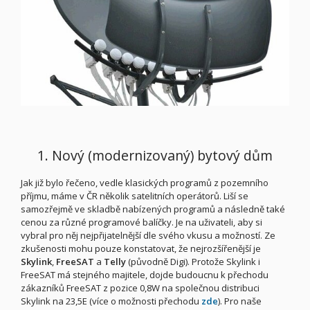
1. Nový (modernizovaný) bytový dům
Jak již bylo řečeno, vedle klasických programů z pozemního
příjmu, máme v ČR několik satelitních operátorů. Liší se
samozřejmě ve skladbě nabízených programů a následně také
cenou za různé programové balíčky. Je na uživateli, aby si
vybral pro něj nejpřijatelnější dle svého vkusu a možností. Ze
zkušenosti mohu pouze konstatovat, že nejrozšířenější je
Skylink
,
FreeSAT
a
Telly
(původně Digi). Protože Skylink i
FreeSAT má stejného majitele, dojde budoucnu k přechodu
zákazníků FreeSAT z pozice 0,8W na společnou distribuci
Skylink na 23,5E (více o možnosti přechodu
zde
). Pro naše