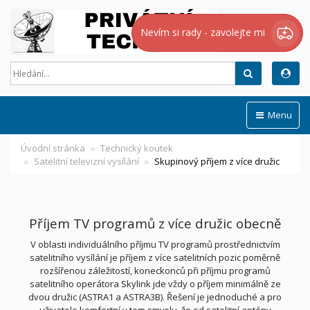
Nevím si rady - zavolejte mi
Hledat
Menu
Úvodní stránka
Technický koutek
Satelitní televizní vysílání
Skupinový příjem z více družic
Příjem TV programů z více družic obecně
V oblasti individuálního příjmu TV programů prostřednictvím
satelitního vysílání je příjem z více satelitních pozic poměrně
rozšířenou záležitostí, koneckonců při příjmu programů
satelitního operátora Skylink jde vždy o příjem minimálně ze
dvou družic (ASTRA1 a ASTRA3B). Řešení je jednoduché a pro