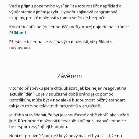
Vedle příjmu pozemního vysílání lze toto rozšířit například o
výběr stanic v jiném jazyku, vytvořit zajímavé programové
skupiny, prostě možností v tomto směru je bezpočet.
Konkrétní příklad (nejjenodušší konfigurace) najdete na stránce
Příklad 1
.
Přesto je to jedna ze zajímavých možností, viz příklad s
ubytovnou.
Závěrem
V tomto příspěvku jsem chtěl ukázat, jak lze nejen reagovat na
aktuální dění. Co je v současné době bráno jako pomoc
uprchlíkům, může být v nedaleké budoucnosti běžný standart,
tak jako rozvod televitních programů v angličtině.
Je třeba si uvědomit, že byt je v současné době zboží jako každé
jiné. Různorodé možnosti televizního příjmu v bytové jednotce
bezesporu zvyšují její hodnotu.
Není nic protivnějšího, než když nový majitel bytu zjistí, že na