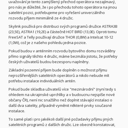
uvažování je tento zamýšlený přechod operátora nezajímavý,
pro nás je důležité, že i po přechodu tohoto operátora na jinou
satelitní pozici, potřebujeme pro vyřešení univerzálního
rozvodu příjem minimálně ze 4 družic.
Skylink používá pro distribuci svých programů družice ASTRA3B
(23,5E), ASTRA1 (19,2E) a částečně HOT BIRD (13,0E). Oproti tomu
FreeSAT a Telly používají družice THOR (0,8W) a Intelsat 10-12
(1,0W), což je z našeho pohledu jedna pozice.
Pokud budou v anténním rozvodu bytového domu rozváděny
přímo signály těchto 4 družic, máme bezmála jistotu, že potřeby
českých uživatelů budou bezesporu naplněny.
Základní pozemní příjem bude doplněn o možnost příjmu
nejrozšířenějších satelitních operátorů a nikdo nebude mít
potřebu instalace individuálních antén.
Pokud bude skladba uživatelů více "mezinárodní" (nyní tedy s
ohledem na ukrajinské uprchlíky a v budoucnu nejspíše nové
občany ČR), není nic snažšího než doplnit stávající instalaci o
další dva satelity, případně vyměnit některé prvky současné
instalace.
To samé platí i pro jakékoli další jiné požadavky příjmu jiných
satelitních programů z dalších družic. Lze obecně konstatovat,