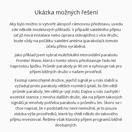
Ukázka možných řešení
Aby bylo možno si vytvořit alespoň rámcovou představu, uvedu
zde několik modelových příkladů. V případě satelitního příjmu
(ať již nová instalace nebo úprava stávajícího) z více družic,
bude vždy na počátku satelitní anténa (parabola) k tomuto
účelu přímo vyráběná.
Jako příklad jsem vybral multifokální mtoroidální parabolu
Frontier Wave, která v tomto oboru představuje řadu let
naprostou špičku. Průměr paraboly je 90 cm a vyhovuje tak pro
příjem běžných družic v našem prostředí.
Existují samozřejmě družice, jejichž signál je u nás slabší a
vyžadují proto paraboly větších rozměrů (platí, že čím větší
průměr paraboly, tím větší je i její zisk). Dajíse u nás zachytit i
exotické stanice z mnoha dalších družic, ale na příjem takových
signálů je mnohdy potřeba parabolu o průměru 3m. Skoro se i
chce napsat, že v podstatě nic není nemožné, je to pouze
otázka výše prostředků, které by chtěl někdo do takového
příjmu investovat. Řešíme však klasický příjem programů běžně
dostupných.